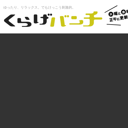
火曜と
ゆったり、リラックス。でもけっこう刺激的。
曜正午
くらげバンチ
更新中