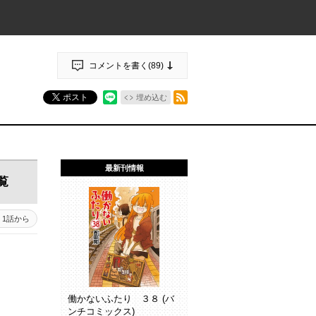
コメントを書く(
89
)
RSSフィード
ポスト
埋め込む
最新刊情報
覧
5 - 46
1話から
45 - 1
働かないふたり ３８ (バ
ンチコミックス)