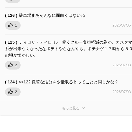
( 126 )
駐車場まあそんなに面白くはないね
1
2026/07/05
( 125 )
ティロリ・ティロリ♪ 働くクルー負担軽減の為か、カスタ
系が出来なくなったなポテトやらなんやら。ポテナゲ１７時から５
の頃が懐かしい。
2
2026/07/03
( 124 )
>>122 良質な油分を少量取るとってことと同じかな？
2
2026/07/03
もっと見る