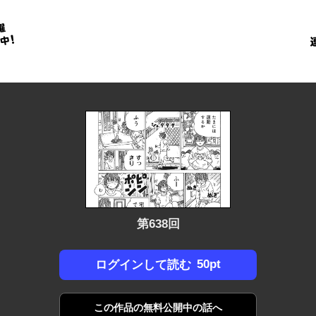
金
に
！
第638回
50pt
ログインして読む
この作品の
無料公開中の話へ