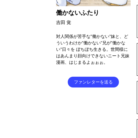
働かないふたり
吉田 覚
対人関係が苦手な"働かない"妹と、ど
ういうわけか"働かない"兄が"働かな
い"日々を ぼちぼち生きる。世間様に
はあんまり顔向けできないニート兄妹
漫画、はじまるよぉぉぉ。
ファンレターを送る