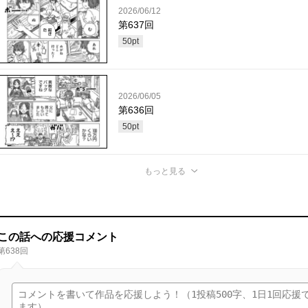
2026/06/12
第637回
50
pt
2026/06/05
第636回
50
pt
もっと見る
この話への応援コメント
第638回