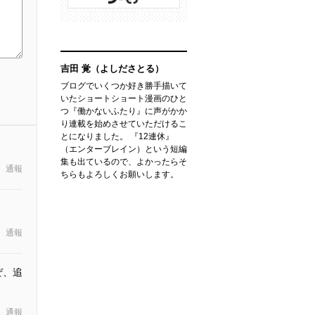
吉田 覚（よしださとる）
ブログでいくつか好き勝手描いて
いたショートショート漫画のひと
つ『働かないふたり』に声がかか
り連載を始めさせていただけるこ
とになりました。 『12連休』
（エンターブレイン）という短編
集も出ているので、よかったらそ
通報
ちらもよろしくお願いします。
通報
ぜ、追
通報