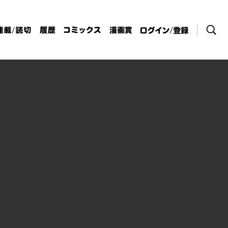
検索
連載/読切
履歴
コミックス
漫画賞
ログイン / 登
録