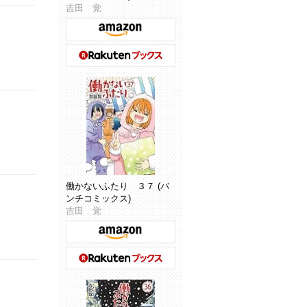
吉田 覚
働かないふたり ３７ (バ
ンチコミックス)
吉田 覚