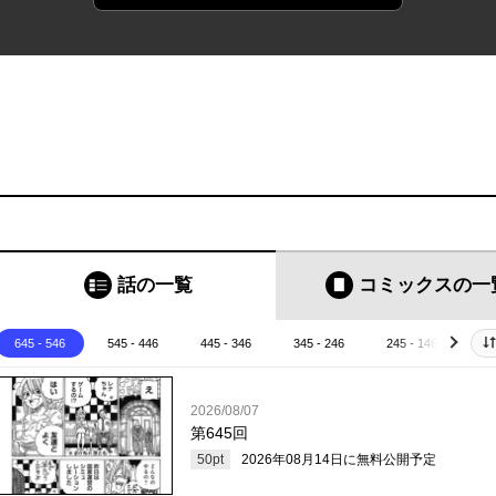
話の一覧
コミックス
の一
645 - 546
545 - 446
445 - 346
345 - 246
245 - 146
14
next
2026/08/07
第645回
50
pt
2026年08月14日
に無料公開予定