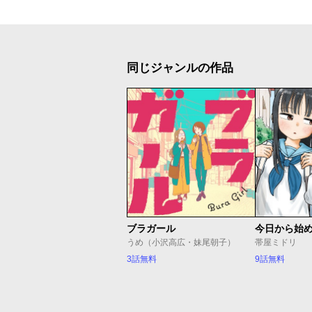
同じジャンルの作品
ブラガール
今日から始
うめ（小沢高広・妹尾朝子）
帯屋ミドリ
3話無料
9話無料