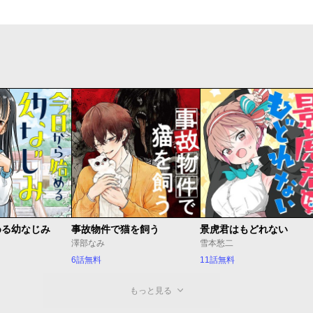
める幼なじみ
事故物件で猫を飼う
景虎君はもどれない
澤部なみ
雪本愁二
6話無料
11話無料
もっと見る