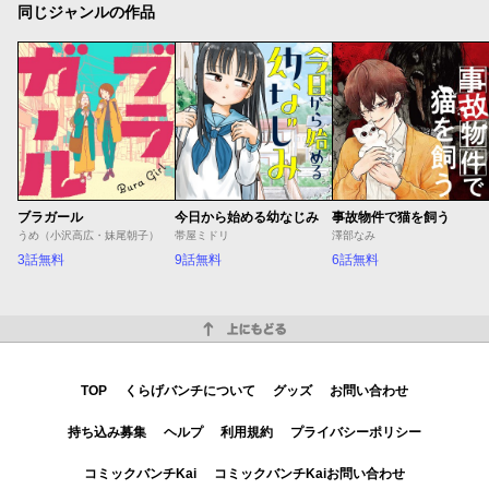
同じジャンルの作品
ブラガール
今日から始める幼なじみ
事故物件で猫を飼う
うめ（小沢高広・妹尾朝子）
帯屋ミドリ
澤部なみ
3話無料
9話無料
6話無料
上にもどる
TOP
くらげバンチについて
グッズ
お問い合わせ
持ち込み募集
ヘルプ
利用規約
プライバシーポリシー
コミックバンチKai
コミックバンチKaiお問い合わせ