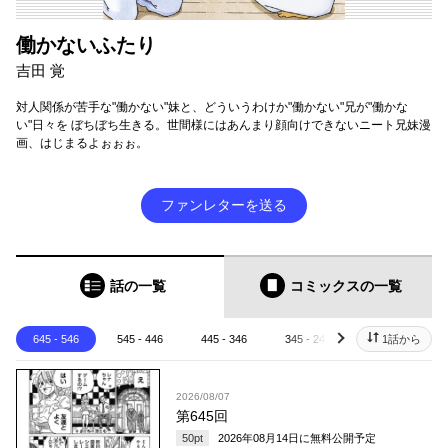
働かないふたり
吉田 覚
対人関係が苦手な"働かない"妹と、どういうわけか"働かない"兄が"働かな
い"日々を ぼちぼち生きる。世間様にはあんまり顔向けできないニート兄妹漫
画、はじまるよぉぉぉ。
ファンレターを送る
話の一覧
コミックス
の一覧
645 - 546
545 - 446
445 - 346
345 - 246
245 - 146
1話から
next
2026/08/07
第645回
50
pt
2026年08月14日
に無料公開予定