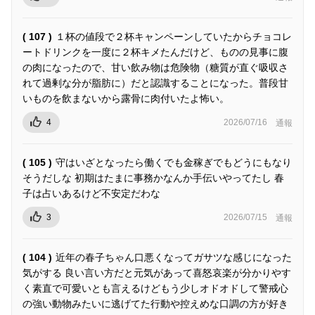
( 107 )
１杯の値段で２杯キャンペーンしていたからチョコレ
ートドリンクを一度に２杯キメたんだけど、ものの見事に腹
の肉になったので、甘い飲み物は危険物（糖質が直ぐ吸収さ
れて過剰な分が脂肪に）だと認識することになった。普段甘
いものを飲まないから露骨に肉付いたよ怖い。
4
2026/07/16
通報
( 105 )
守はいざとなったら働くでも金稼ぎでもどうにもなり
そうだしな 初期はたまに事務かなんか手伝いやってたし 春
子は占いあるけど不安定だわな
3
2026/07/15
通報
( 104 )
近年の春子ちゃん口悪くなってガサツな感じになった
気がする 良い言い方だと元気があって喜怒哀楽が分かりやす
く素直で可愛いとも言えるけどもう少しオドオドして警戒心
の強い動物みたいに逃げてた行動や控えめな口調の方が好き