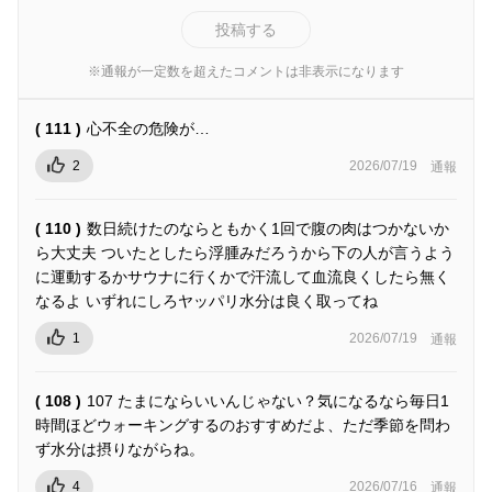
投稿する
※通報が一定数を超えたコメントは非表示になります
( 111 )
心不全の危険が…
2
2026/07/19
通報
( 110 )
数日続けたのならともかく1回で腹の肉はつかないか
ら大丈夫 ついたとしたら浮腫みだろうから下の人が言うよう
に運動するかサウナに行くかで汗流して血流良くしたら無く
なるよ いずれにしろヤッパリ水分は良く取ってね
1
2026/07/19
通報
( 108 )
107 たまにならいいんじゃない？気になるなら毎日1
時間ほどウォーキングするのおすすめだよ、ただ季節を問わ
ず水分は摂りながらね。
4
2026/07/16
通報