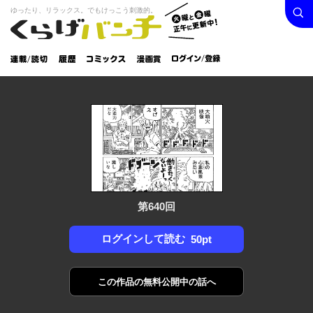
検索
火曜と
ゆったり、リラックス。でもけっこう刺激的。
くらげバンチ
金曜正
ログイン /
午に更
登録
新中！
連載/読
履
コミック
漫画
切
歴
ス
賞
第640回
ログインして読む
50pt
この作品の
無料公開中の話へ