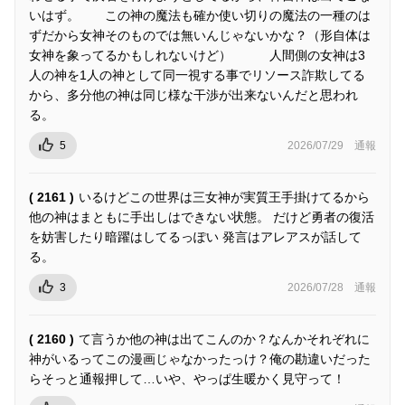
いはず。 この神の魔法も確か使い切りの魔法の一種のは
ずだから女神そのものでは無いんじゃないかな？（形自体は
女神を象ってるかもしれないけど） 人間側の女神は3
人の神を1人の神として同一視する事でリソース詐欺してる
から、多分他の神は同じ様な干渉が出来ないんだと思われ
る。
5
2026/07/29
通報
( 2161 )
いるけどこの世界は三女神が実質王手掛けてるから
他の神はまともに手出しはできない状態。 だけど勇者の復活
を妨害したり暗躍はしてるっぽい 発言はアレアスが話して
る。
3
2026/07/28
通報
( 2160 )
て言うか他の神は出てこんのか？なんかそれぞれに
神がいるってこの漫画じゃなかったっけ？俺の勘違いだった
らそっと通報押して…いや、やっぱ生暖かく見守って！