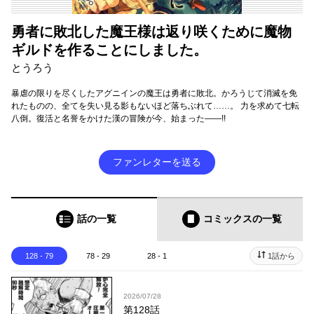
勇者に敗北した魔王様は返り咲くために魔物
ギルドを作ることにしました。
とうろう
暴虐の限りを尽くしたアグニインの魔王は勇者に敗北。かろうじて消滅を免
れたものの、全てを失い見る影もないほど落ちぶれて……。 力を求めて七転
八倒。復活と名誉をかけた漢の冒険が今、始まった――!!
ファンレターを送る
話の一覧
コミックス
の一覧
128 - 79
78 - 29
28 - 1
1話から
2026/07/28
第128話