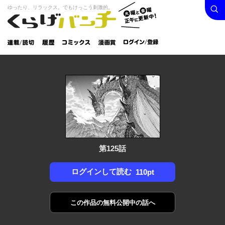
検索
火曜と
ゆったり、リラックス。でもけっこう刺激的。
くらげバンチ
金曜正
ログイン /
午に更
登録
新中！
連載/読
履
コミック
漫画
切
歴
ス
賞
第125話
ログインして読む
110pt
この作品の
無料公開中の話へ