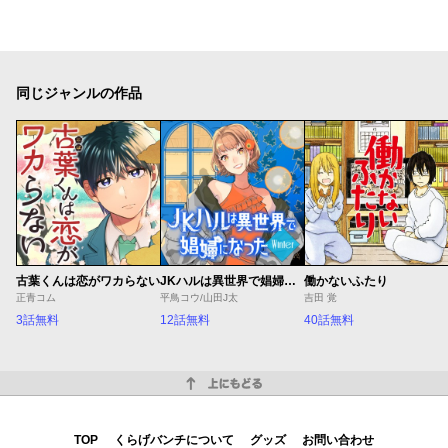
同じジャンルの作品
古葉くんは恋がワカらない
JKハルは異世界で娼婦になった Winter
働かないふたり
正青コム
平鳥コウ/山田J太
吉田 覚
3話無料
12話無料
40話無料
上にもどる
TOP
くらげバンチについて
グッズ
お問い合わせ