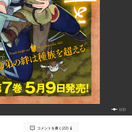
移動
コメントを書く(
22
)