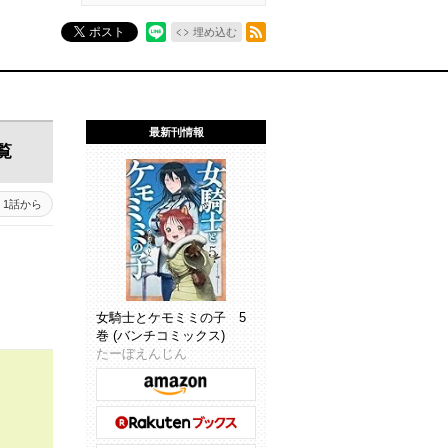
RSSフィード
ポスト
埋め込む
最新刊情報
覧
1話から
女騎士とケモミミの子 5
巻 (バンチコミックス)
たーぼえんじん