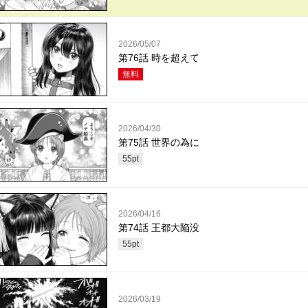
2026/05/07
第76話 時を超えて
無料
2026/04/30
第75話 世界の為に
55
pt
2026/04/16
第74話 王都大陥没
55
pt
2026/03/19