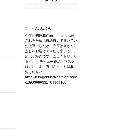
たーぼえんじん
今作が初連載作品。 「元々は癒
されるために自給自足で描いてい
た漫画でしたが、今度は皆さんに
癒しをお届けできたら幸いです。
柴犬が好きです。宜しくお願いし
ます。」 デビュー作品『マスク
はずしてよ、石川さん』も是非ご
覧ください。
https://kuragebunch.com/episode
/13933686331769309100