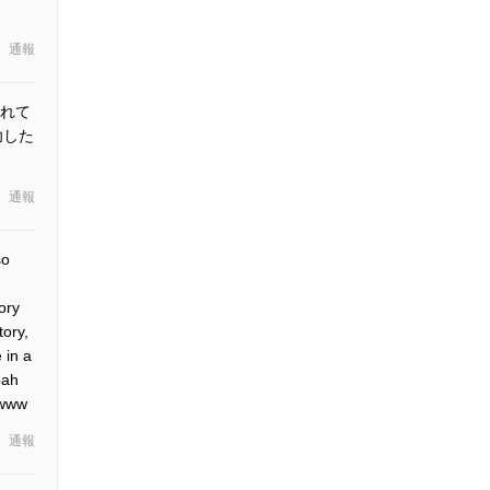
通報
れて
功した
通報
so
ory
tory,
 in a
oah
 www
通報