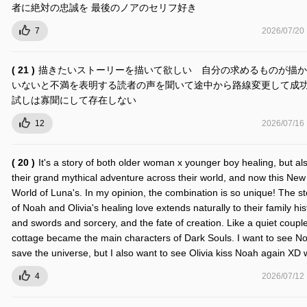
者に絶対の忠誠を 最後のノアのセリフ好き
7
2026/07/20
( 21 )
描きたいストーリーを描いて欲しい 自分の求めるものが描か
いないと不満を表明する読者の声を聞いて途中から路線変更して成
試しは寡聞にして存在しない
12
2026/07/16
( 20 )
It's a story of both older woman x younger boy healing, but al
their grand mythical adventure across their world, and now this New
World of Luna's. In my opinion, the combination is so unique! The st
of Noah and Olivia's healing love extends naturally to their family his
and swords and sorcery, and the fate of creation. Like a quiet couple
cottage became the main characters of Dark Souls. I want to see N
save the universe, but I also want to see Olivia kiss Noah again XD
4
2026/07/12