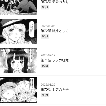
第73話 勇者の力を
90
pt
2026/03/05
第72話 姉妹として
90
pt
2026/02/12
第71話 ララの研究
90
pt
2026/01/22
第70話 ミアの覚悟
90
pt