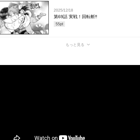
2025/12/18
第69話 実戦！回転斬‼
55
pt
もっと見る