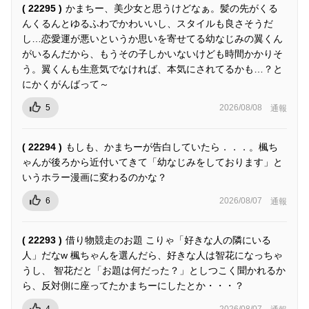
( 22295 )
かまちー、美少女と思うけどなぁ。髪の先がくる
んくるんとゆるふわでかわいいし、スタイルも良さそうだ
し…恋愛運が悪いというか思いを寄せてる幼なじみの翼くん
がいるんだから、もうその子しかいないけども時間かかりそ
う。翼くんも生意気でなければ、本気にされてるかも…？と
にかくがんばって～
5
2026/08/08
通報
( 22294 )
もしも、かまちーが告白していたら．．．。楓ち
ゃんが後ろから近付いてきて「幼なじみをしております」と
いうホラー漫画に変わるのかな？
6
2026/08/07
通報
( 22293 )
借り物競走のお題 こりゃ「好きな人の隣にいる
人」だなw 楓ちゃんを選んだら、好きな人は智花になっちゃ
うし、 智花だと「お題は何だった？」としつこく聞かれるか
ら、反対側に座ってたかまちーにしたとか・・・？