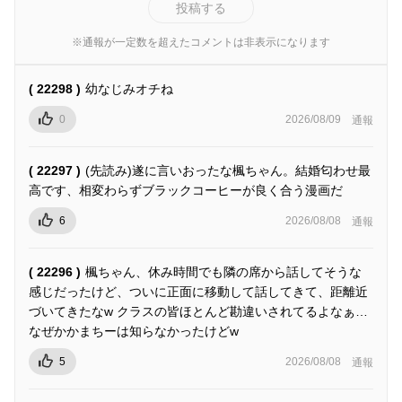
投稿する
※通報が一定数を超えたコメントは非表示になります
( 22298 )
幼なじみオチね
0
2026/08/09
通報
( 22297 )
(先読み)遂に言いおったな楓ちゃん。結婚匂わせ最
高です、相変わらずブラックコーヒーが良く合う漫画だ
6
2026/08/08
通報
( 22296 )
楓ちゃん、休み時間でも隣の席から話してそうな
感じだったけど、ついに正面に移動して話してきて、距離近
づいてきたなw クラスの皆ほとんど勘違いされてるよなぁ…
なぜかかまちーは知らなかったけどw
5
2026/08/08
通報