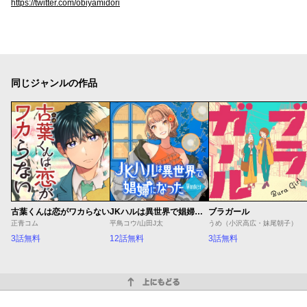
https://twitter.com/obiyamidori
同じジャンルの作品
古葉くんは恋がワカらない
JKハルは異世界で娼婦になった Winter
ブラガール
正青コム
平鳥コウ/山田J太
うめ（小沢高広・妹尾朝子）
3話無料
12話無料
3話無料
上にもどる