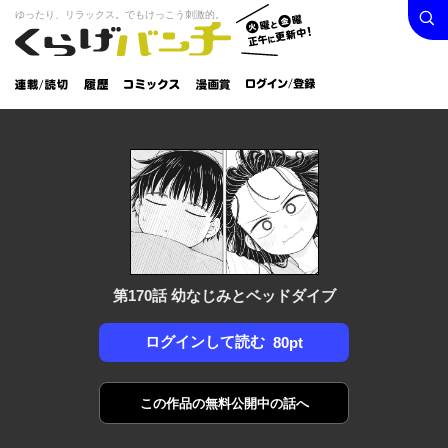
検索
火曜と
ゆったり、リラックス。でもけっこう刺激的。
くらげバンチ
金曜正
ログイン /
午に更
登録
新中！
連載/読
履
コミック
漫画
切
歴
ス
賞
第170話 幼なじみとベッドダイブ
ログインして読む
80pt
この作品の
無料公開中の話へ