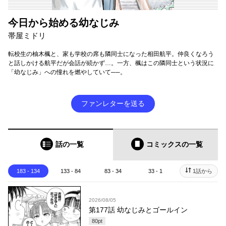
今日から始める幼なじみ
帯屋ミドリ
転校生の柚木楓と、家も学校の席も隣同士になった相田航平。仲良くなろう
と話しかける航平だが会話が続かず…。一方、楓はこの隣同士という状況に
「幼なじみ」への憧れを燃やしていて──。
ファンレターを送る
話の一覧
コミックス
の一覧
183 - 134
133 - 84
83 - 34
33 - 1
1話から
2026/08/05
第177話 幼なじみとゴールイン
80
pt