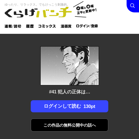
検索
火曜と
ゆったり、リラックス。でもけっこう刺激的。
くらげバンチ
金曜正
ログイン /
午に更
登録
新中！
連載/読
履
コミック
漫画
切
歴
ス
賞
#41 犯人の正体は…
ログインして読む
130pt
この作品の
無料公開中の話へ