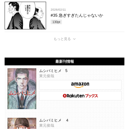
2026/02/11
#35 急ぎすぎたんじゃないか
130
pt
もっと見る
最新刊情報
ムシバミヒメ 5
東元俊哉
ムシバミヒメ ４
東元俊哉