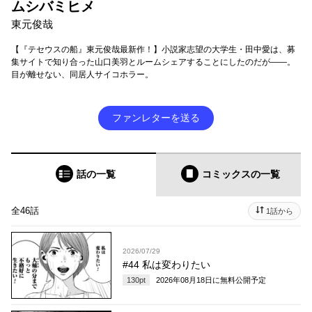
ムシバミヒメ
東元俊哉
【『テセウスの船』東元俊哉最新作！】小説家志望の大学生・田中愛は、募
集サイトで知り合った山口美羽とルームシェアすることにしたのだが――。
目が離せない、同居人サイコホラー。
ファンレターを送る
話の一覧
コミックス
の一覧
全46話
1話から
2026/07/29
#44 私は変わりたい
130
pt
2026年08月18日
に無料公開予定