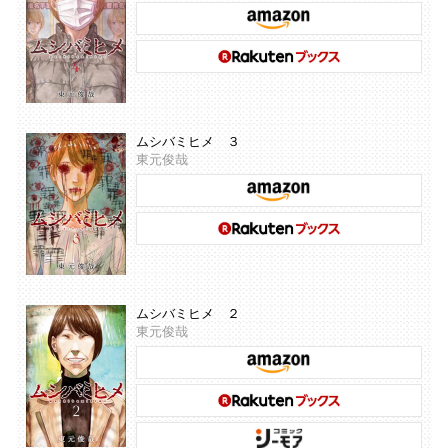
ムシバミヒメ ３
東元俊哉
ムシバミヒメ ２
東元俊哉