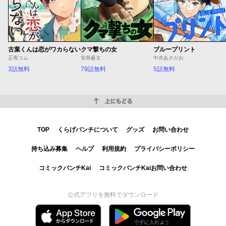
古葉くんは恋がワカらない
クマ撃ちの女
ブループリント
正青コム
安島薮太
中井あさがお
3話無料
79話無料
5話無料
上にもどる
TOP
くらげバンチについて
グッズ
お問い合わせ
持ち込み募集
ヘルプ
利用規約
プライバシーポリシー
コミックバンチKai
コミックバンチKaiお問い合わせ
公式アプリを無料でダウンロード