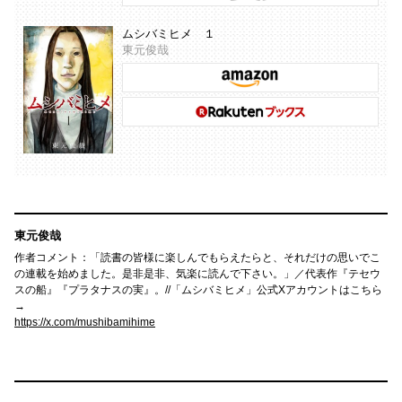
ムシバミヒメ １
東元俊哉
東元俊哉
作者コメント：「読書の皆様に楽しんでもらえたらと、それだけの思いでこ
の連載を始めました。是非是非、気楽に読んで下さい。」／代表作『テセウ
スの船』『プラタナスの実』。//「ムシバミヒメ」公式Xアカウントはこちら
→
https://x.com/mushibamihime