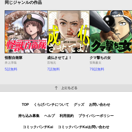
同じジャンルの作品
怪獣自衛隊
成仏させてよ！
クマ撃ちの女
井上淳哉
百地元
安島薮太
5話無料
7話無料
79話無料
上にもどる
TOP
くらげバンチについて
グッズ
お問い合わせ
持ち込み募集
ヘルプ
利用規約
プライバシーポリシー
コミックバンチKai
コミックバンチKaiお問い合わせ