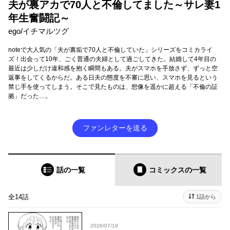
夫が裏アカで70人と不倫してました～サレ妻1
年生奮闘記～
ego/イチマルツグ
noteで大人気の「夫が裏垢で70人と不倫していた」シリーズをコミカライ
ズ！出会って10年、ごく普通の夫婦として過ごしてきた。結婚して4年目の
最近は少しだけ違和感を抱く瞬間もある。夫がスマホを手放さず、ずっと空
返事をしてくるからだ。ある日夫の態度を不審に思い、スマホを見るという
禁じ手を使ってしまう。そこで見たものは、想像を遥かに超える「不倫の証
拠」だった…。
ファンレターを送る
話の一覧
コミックス
の一覧
全14話
1話から
2026/07/19