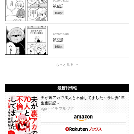
2026/03/22
第6話
160
pt
2026/03/08
第5話
160
pt
もっと見る
最新刊情報
夫が裏アカで70人と不倫してました～サレ妻1年
生奮闘記～
ego・イチマルツグ