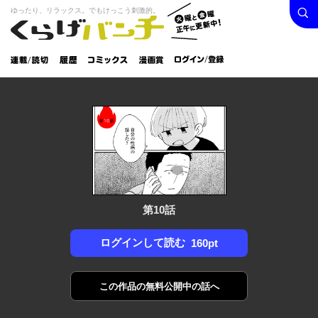
検索
火曜と
ゆったり、リラックス。でもけっこう刺激的。
くらげバンチ
金曜正
ログイン /
午に更
登録
新中！
連載/読
履
コミック
漫画
切
歴
ス
賞
第10話
ログインして読む
160pt
この作品の
無料公開中の話へ