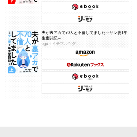
夫が裏アカで70人と不倫してました～サレ妻1年
生奮闘記～
ego・イチマルツグ