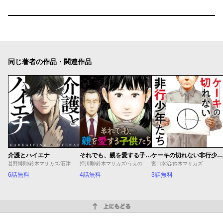
同じ著者の作品・関連作品
介護とハイエナ
それでも、親を愛する子供たち
ケーキの切れない非行少年たち
甚野博則/鈴木マサカズ/石津のぞみ
押川剛/鈴木マサカズ/うえのともや
宮口幸治/鈴木マサカズ
6話無料
4話無料
3話無料
上にもどる