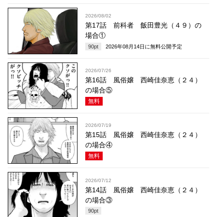
2026/08/02
第17話 前科者 飯田豊光（４９）の
場合①
90
pt
2026年08月14日
に無料公開予定
2026/07/26
第16話 風俗嬢 西崎佳奈恵（２４）
の場合⑤
無料
2026/07/19
第15話 風俗嬢 西崎佳奈恵（２４）
の場合④
無料
2026/07/12
第14話 風俗嬢 西崎佳奈恵（２４）
の場合③
90
pt