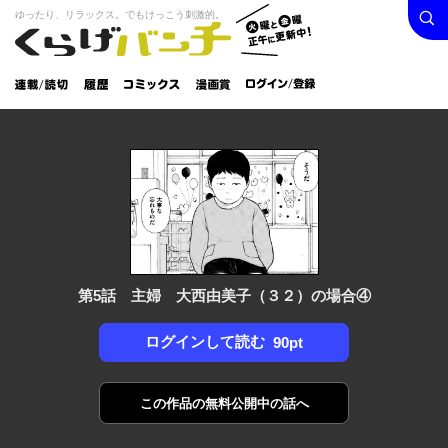
検索
火曜と
ゆったり、リラックス。でもけっこう刺激的。
くらげバンチ
金曜正
ログイン /
午に更
登録
新中！
連載/読
履
コミック
漫画
切
歴
ス
賞
第5話 主婦 大西由美子（３２）の場合④
ログインして読む
90pt
この作品の
無料公開中の話へ