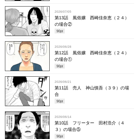
2026/07/05
第13話 風俗嬢 西崎佳奈恵（２４）
の場合②
90
pt
2026/06/28
第12話 風俗嬢 西崎佳奈恵（２４）
の場合①
90
pt
2026/06/21
第11話 売人 神山慎吾（３９）の場
合
90
pt
2026/06/14
第10話 フリーター 田村浩介（４
３）の場合⑤
90
pt