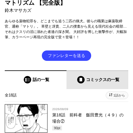
マトリズム 【完全版】
鈴木マサカズ
あらゆる薬物犯罪を、どこまでも追う二匹の猟犬。彼らの職業は麻薬取締
官、通称「マトリ」。 草壁と冴貴、二人の捜査から見える現代社会の暗部…
それはクスリの沼に溺れた者達の深き闇。 大好評を博した衝撃作が、大幅加
筆、カラーページ再現の完全版で堂々登場！！
ファンレターを送る
話の一覧
コミックス
の一覧
全18話
1話から
2026/08/09
第18話 前科者 飯田豊光（４９）の
場合②
90
pt