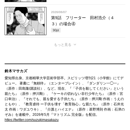
2026/06/07
第9話 フリーター 田村浩介（４
３）の場合④
90
pt
もっと見る
鈴木マサカズ
愛知県出身。京都精華大学芸術学部卒。スピリッツ増刊21（小学館）にてデ
ビュー。 著書に『無頼侍』（エンターブレイン）、『ダンダリン一◯一』
（原作：田島隆/講談社）、など。現在、『「子供を殺してください」という
親たち』（原作：押川剛）、『ケーキの切れない非行少年たち』（原作：宮
口幸治）、『それでも、親を愛する子供たち』（原作：押川剛 作画：うえの
ともや）、『教育虐待 ー子供を壊す「教育熱心」な親たち』（原作：石井光
太 作画：ワダユウキ）、『介護とハイエナ』（原作：甚野博則 作画：石津の
ぞみ）を連載中。2026年5月『マトリズム 完全版』を配信。
https://twitter.com/suzukimasakazu