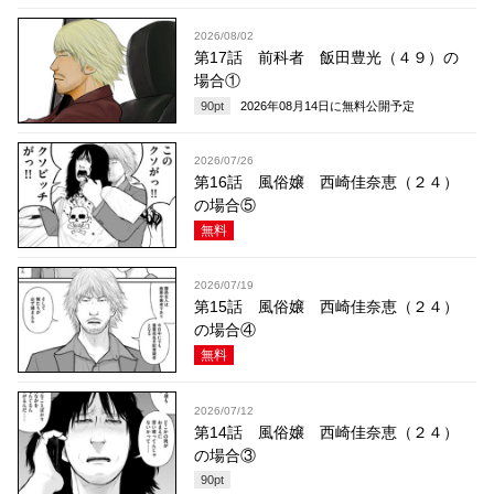
2026/08/02
第17話 前科者 飯田豊光（４９）の
場合①
90
pt
2026年08月14日
に無料公開予定
2026/07/26
第16話 風俗嬢 西崎佳奈恵（２４）
の場合⑤
無料
2026/07/19
第15話 風俗嬢 西崎佳奈恵（２４）
の場合④
無料
2026/07/12
第14話 風俗嬢 西崎佳奈恵（２４）
の場合③
90
pt