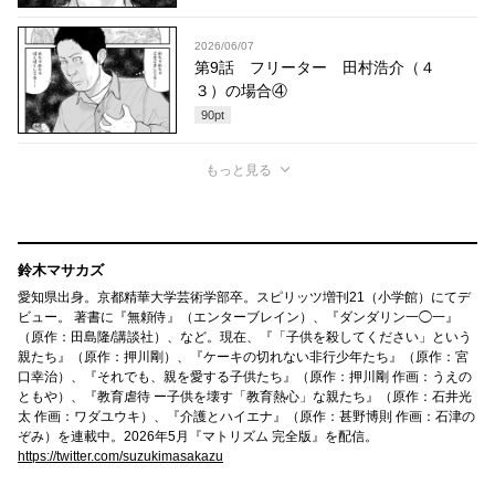
2026/06/07
第9話 フリーター 田村浩介（４
３）の場合④
90
pt
もっと見る
鈴木マサカズ
愛知県出身。京都精華大学芸術学部卒。スピリッツ増刊21（小学館）にてデ
ビュー。 著書に『無頼侍』（エンターブレイン）、『ダンダリン一◯一』
（原作：田島隆/講談社）、など。現在、『「子供を殺してください」という
親たち』（原作：押川剛）、『ケーキの切れない非行少年たち』（原作：宮
口幸治）、『それでも、親を愛する子供たち』（原作：押川剛 作画：うえの
ともや）、『教育虐待 ー子供を壊す「教育熱心」な親たち』（原作：石井光
太 作画：ワダユウキ）、『介護とハイエナ』（原作：甚野博則 作画：石津の
ぞみ）を連載中。2026年5月『マトリズム 完全版』を配信。
https://twitter.com/suzukimasakazu