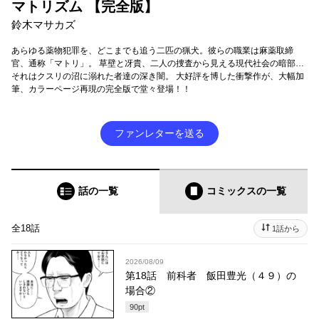
マトリズム 【完全版】
鈴木マサカズ
あらゆる薬物犯罪を、どこまでも追う二匹の猟犬。彼らの職業は麻薬取締
官、通称「マトリ」。 草壁と冴貴、二人の捜査から見える現代社会の暗部…
それはクスリの沼に溺れた者達の深き闇。 大好評を博した衝撃作が、大幅加
筆、カラーページ再現の完全版で堂々登場！！
ファンレターを送る
話の一覧
コミックス
の一覧
全18話
1話から
2026/08/09
第18話 前科者 飯田豊光（４９）の
場合②
90
pt