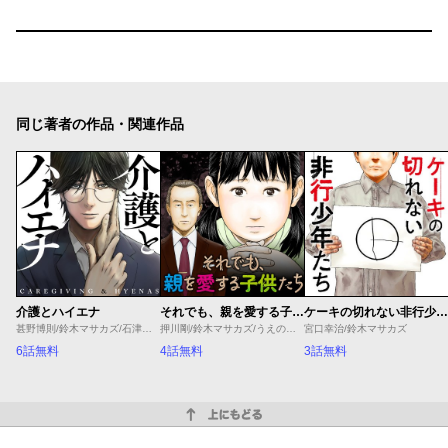
同じ著者の作品・関連作品
介護とハイエナ
それでも、親を愛する子供たち
ケーキの切れない非行少年たち
甚野博則/鈴木マサカズ/石津のぞみ
押川剛/鈴木マサカズ/うえのともや
宮口幸治/鈴木マサカズ
6話無料
4話無料
3話無料
上にもどる