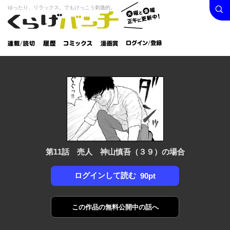
検索
火曜と
ゆったり、リラックス。でもけっこう刺激的。
くらげバンチ
金曜正
ログイン /
午に更
登録
新中！
連載/読
履
コミック
漫画
切
歴
ス
賞
第11話 売人 神山慎吾（３９）の場合
ログインして読む
90pt
この作品の
無料公開中の話へ