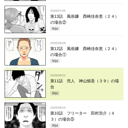
2026/07/05
第13話 風俗嬢 西崎佳奈恵（２４）
の場合②
90
pt
2026/06/28
第12話 風俗嬢 西崎佳奈恵（２４）
の場合①
90
pt
2026/06/21
第11話 売人 神山慎吾（３９）の場
合
90
pt
2026/06/14
第10話 フリーター 田村浩介（４
３）の場合⑤
90
pt