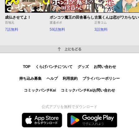
成仏させてよ！
ポンコツ魔王の田舎暮らし
古葉くんは恋がワカらない
百地元
渡邉ポポ
正青コム
7話無料
59話無料
3話無料
上にもどる
TOP
くらげバンチについて
グッズ
お問い合わせ
持ち込み募集
ヘルプ
利用規約
プライバシーポリシー
コミックバンチKai
コミックバンチKaiお問い合わせ
公式アプリを無料でダウンロード