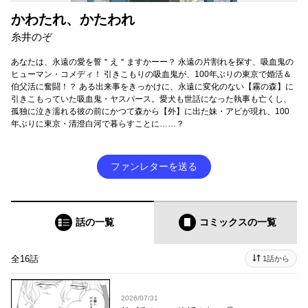
かわたれ、かたわれ
糸井のぞ
あなたは、永遠の愛を誓＂え＂ますかーー？ 永遠の片割れを探す、吸血鬼の
ヒューマン・コメディ！ 引きこもりの吸血鬼が、100年ぶりの東京で婚活＆
伯父活に奮闘！？ ある出来事をきっかけに、永遠に変化のない【霧の森】に
引きこもっていた吸血鬼・ヤスパース。愛犬も世話になった執事も亡くし、
孤独に泣き濡れる彼の前にかつて森から【外】に出た妹・アビが現れ、100
年ぶりに東京・清澄白河で暮らすことに……？
ファンレターを送る
話の一覧
コミックス
の一覧
全16話
1話から
2026/07/31