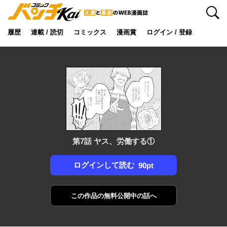
検索
履歴
連載 / 読切
コミックス
漫画賞
ログイン / 登録
第7話 ヤス、労働する①
ログインして読む
90pt
この作品の
無料公開中の話へ