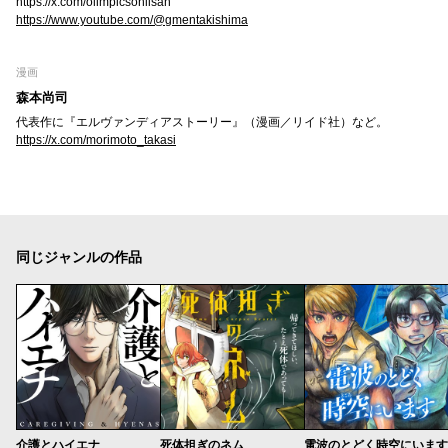
https://x.com/olimpicsoniisan
https://www.youtube.com/@gmentakishima
漫画
森本尚司
代表作に『エルヴァンディアストーリー』（漫画／リイド社）など。
https://x.com/morimoto_takasi
同じジャンルの作品
介護とハイエナ
死体担ぎのネム
電波のとどく時空にいます