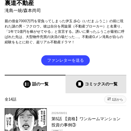
裏道不動産
滝島一統/森本尚司
親の借金7000万円を背負ってしまった伊玉 歩心（いだま ふうこ）の前に現
れた謎の男・フクロウ。彼は自分を周旋屋（不動産ブローカー）と名乗り、
「1年で1億円を稼がせてやる」と宣言する。誘いに乗ったふうこが最初に呼
ばれた先は、大型物件売買の決済の場だった…。不動産Gメン滝島が自らの
経験をもとに紡ぐ、超リアル不動産ドラマ！
ファンレターを送る
話の一覧
コミックス
の一覧
全14話
1話から
2026/08/01
第5話 【資格】ワンルームマンション
投資の事例③