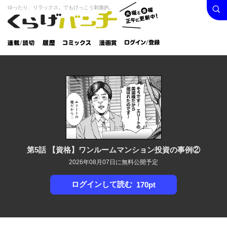
検索
火曜と
ゆったり、リラックス。でもけっこう刺激的。
くらげバンチ
金曜正
ログイン /
午に更
登録
新中！
連載/読
履
コミック
漫画
切
歴
ス
賞
第5話 【資格】ワンルームマンション投資の事例②
2026年08月07日に無料公開予定
ログインして読む
170pt