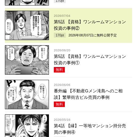
170
pt
2026/07/04
第5話 【資格】ワンルームマンション
投資の事例②
170
pt
2026年08月07日
に無料公開予定
2026/06/20
第5話 【資格】ワンルームマンション
投資の事例①
無料
2026/06/06
番外編 【不動産Gメン滝島へのご相
談】繁華街古ビル売買の事例
無料
2026/05/16
第4話 【縁】一等地マンション持分売
買の事例④