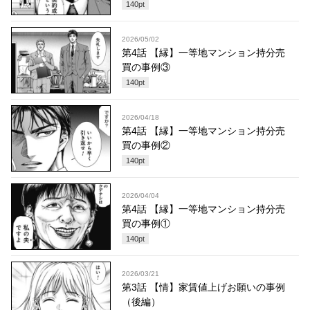
140
pt
2026/05/02
第4話 【縁】一等地マンション持分売
買の事例③
140
pt
2026/04/18
第4話 【縁】一等地マンション持分売
買の事例②
140
pt
2026/04/04
第4話 【縁】一等地マンション持分売
買の事例①
140
pt
2026/03/21
第3話 【情】家賃値上げお願いの事例
（後編）