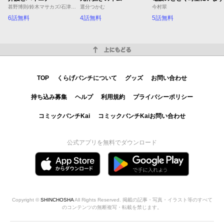
甚野博則/鈴木マサカズ/石津のぞみ
選分つかむ
今村翠
6話無料
4話無料
5話無料
上にもどる
TOP
くらげバンチについて
グッズ
お問い合わせ
持ち込み募集
ヘルプ
利用規約
プライバシーポリシー
コミックバンチKai
コミックバンチKaiお問い合わせ
公式アプリを無料でダウンロード
Copyright ©
SHINCHOSHA
All Rights Reserved. 掲載の記事・写真・イラスト等のすべて
のコンテンツの無断複写・転載を禁じます。