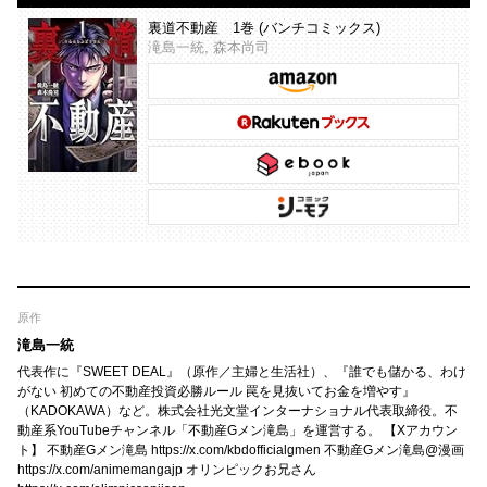
裏道不動産 1巻 (バンチコミックス)
滝島一統, 森本尚司
原作
滝島一統
代表作に『SWEET DEAL』（原作／主婦と生活社）、『誰でも儲かる、わけ
がない 初めての不動産投資必勝ルール 罠を見抜いてお金を増やす』
（KADOKAWA）など。株式会社光文堂インターナショナル代表取締役。不
動産系YouTubeチャンネル「不動産Gメン滝島」を運営する。 【Xアカウン
ト】 不動産Gメン滝島 https://x.com/kbdofficialgmen 不動産Gメン滝島@漫画
https://x.com/animemangajp オリンピックお兄さん