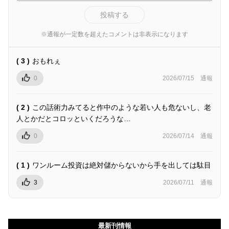
投稿する
※通報が一定数を超えたコメントは非表示になります
( 3 )
おもれぇ
0
2026/07/15
通報
( 2 )
この話術力みてると作中のような若い人も危ないし、老
人とかだとコロッといくだろうな…
0
2026/07/14
通報
( 1 )
ワンルーム投資は絶対儲からないから手を出しては駄目
3
2026/07/11
通報
最新刊情報