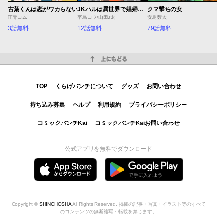
古葉くんは恋がワカらない
JKハルは異世界で娼婦になった Winter
クマ撃ちの女
正青コム
平鳥コウ/山田J太
安島薮太
3話無料
12話無料
79話無料
上にもどる
TOP
くらげバンチについて
グッズ
お問い合わせ
持ち込み募集
ヘルプ
利用規約
プライバシーポリシー
コミックバンチKai
コミックバンチKaiお問い合わせ
公式アプリを無料でダウンロード
Copyright ©
SHINCHOSHA
All Rights Reserved. 掲載の記事・写真・イラスト等のすべて
のコンテンツの無断複写・転載を禁じます。