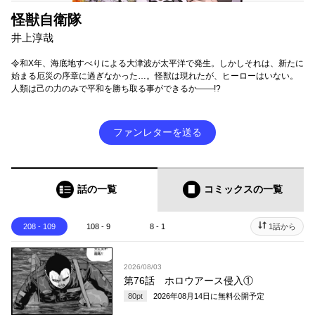
怪獣自衛隊
井上淳哉
令和X年、海底地すべりによる大津波が太平洋で発生。しかしそれは、新たに
始まる厄災の序章に過ぎなかった…。怪獣は現れたが、ヒーローはいない。
人類は己の力のみで平和を勝ち取る事ができるか――!?
ファンレターを送る
話の一覧
コミックス
の一覧
208 - 109
108 - 9
8 - 1
1話から
2026/08/03
第76話 ホロウアース侵入①
80
pt
2026年08月14日
に無料公開予定