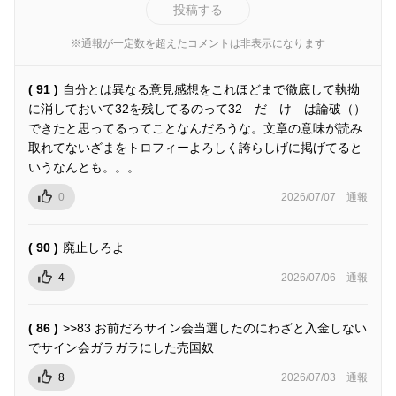
投稿する
※通報が一定数を超えたコメントは非表示になります
( 91 )
自分とは異なる意見感想をこれほどまで徹底して執拗
に消しておいて32を残してるのって32 だ け は論破（）
できたと思ってるってことなんだろうな。文章の意味が読み
取れてないざまをトロフィーよろしく誇らしげに掲げてると
いうなんとも。。。
0
2026/07/07
通報
( 90 )
廃止しろよ
4
2026/07/06
通報
( 86 )
>>83 お前だろサイン会当選したのにわざと入金しない
でサイン会ガラガラにした売国奴
8
2026/07/03
通報