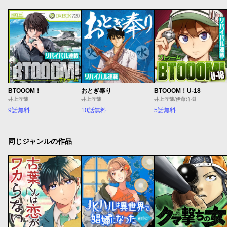
BTOOOM！
おとぎ奉り
BTOOOM！U-18
井上淳哉
井上淳哉
井上淳哉/伊藤洋樹
9話無料
10話無料
5話無料
同じジャンルの作品