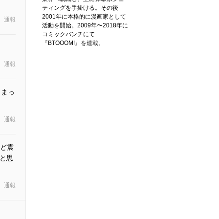
ティングを手掛ける。その後
2001年に本格的に漫画家として
通報
活動を開始。2009年〜2018年に
コミックバンチにて
『BTOOOM!』を連載。
通報
しまっ
通報
ど震
うと思
通報