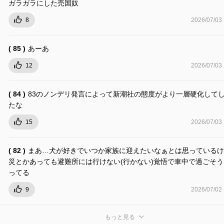
ガラガラにした売国奴
8
2026/07/03
( 85 )
あーあ
12
2026/07/03
( 84 )
83のノンデリ発言によって新潮社の態度がより一層硬化して
たな
15
2026/07/03
( 82 )
まあ…犬が好きでいつか家族に迎えたいなぁとは思っているけ
災とかあっても避難所には行けない(行かない)覚悟で車中で過ごそ
ってる
9
2026/07/02
もっと見る