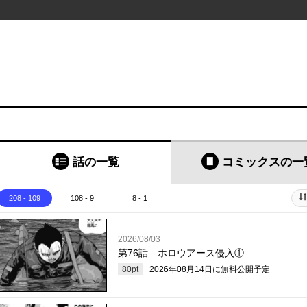
話の一覧
コミックス
の一
208 - 109
108 - 9
8 - 1
2026/08/03
第76話 ホロウアース侵入①
80
pt
2026年08月14日
に無料公開予定