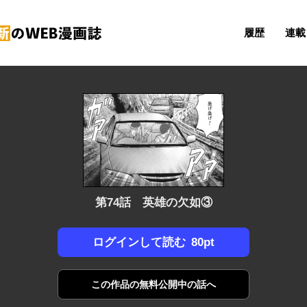
履歴
連載 
第74話 英雄の欠如③
80pt
ログインして読む
この作品の
無料公開中の話へ