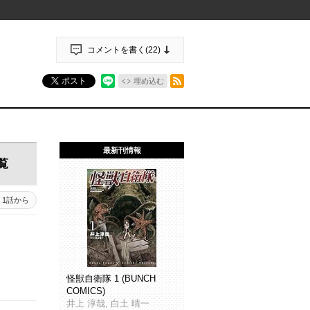
コメントを書く(
22
)
RSSフィード
ポスト
埋め込む
最新刊情報
覧
1話から
怪獣自衛隊 1 (BUNCH
COMICS)
井上 淳哉, 白土 晴一