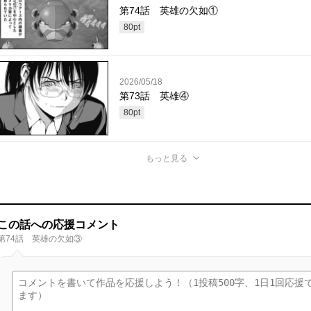
第74話 英雄の欠如①
80
pt
2026/05/18
第73話 英雄④
80
pt
もっと見る
この話への応援コメント
第74話 英雄の欠如③