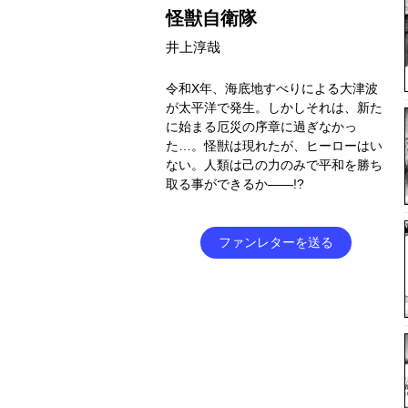
怪獣自衛隊
井上淳哉
令和X年、海底地すべりによる大津波
が太平洋で発生。しかしそれは、新た
に始まる厄災の序章に過ぎなかっ
た…。怪獣は現れたが、ヒーローはい
ない。人類は己の力のみで平和を勝ち
取る事ができるか――!?
ファンレターを送る