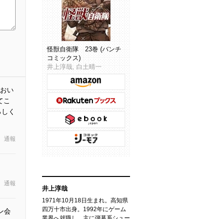
怪獣自衛隊 23巻 (バンチ
コミックス)
井上淳哉, 白土晴一
おい
てこ
ろしく
通報
通報
井上淳哉
1971年10月18日生まれ。高知県
四万十市出身。1992年にゲーム
ン会
業界へ就職し、主に弾幕系シュー