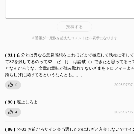
投稿する
※通報が一定数を超えたコメントは非表示になります
( 91 )
自分とは異なる意見感想をこれほどまで徹底して執拗に消して
て32を残してるのって32 だ け は論破（）できたと思ってるっ
となんだろうな。文章の意味が読み取れてないざまをトロフィーよ
誇らしげに掲げてるというなんとも。。。
0
2026/07/07
( 90 )
廃止しろよ
4
2026/07/06
( 86 )
>>83 お前だろサイン会当選したのにわざと入金しないでサイ