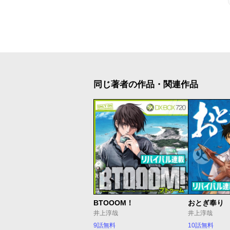
同じ著者の作品・関連作品
BTOOOM！
おとぎ奉り
井上淳哉
井上淳哉
9話無料
10話無料