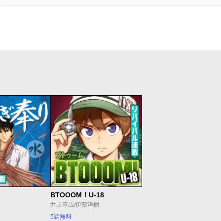
BTOOOM！U-18
井上淳哉/伊藤洋樹
5話無料