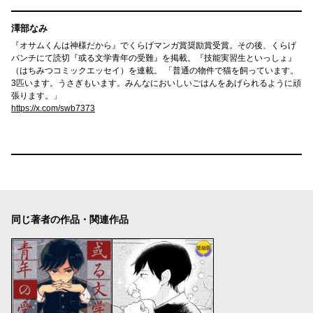
澤部なみ
『オサムくんは神様だから』でくらげマンガ賞奨励賞受賞。その後、くらげ
バンチにて読切『或る文学青年の受難』を掲載。『技能実習生といっしょ』
（はちみつコミックエッセイ）を連載。 「普通の物件で猫を飼っています。
3匹います。うさぎもいます。みんなにおいしいごはんをあげられるように頑
張ります。」
https://x.com/swb7373
同じ著者の作品・関連作品