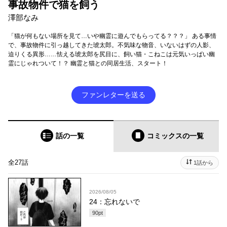
事故物件で猫を飼う
澤部なみ
「猫が何もない場所を見て…いや幽霊に遊んでもらってる？？？」 ある事情
で、事故物件に引っ越してきた琥太郎。不気味な物音、いないはずの人影、
迫りくる異形……怯える琥太郎を尻目に、飼い猫・こねこは元気いっぱい幽
霊にじゃれついて！？ 幽霊と猫との同居生活、スタート！
ファンレターを送る
話の一覧
コミックス
の一覧
全27話
1話から
2026/08/05
24：忘れないで
90
pt