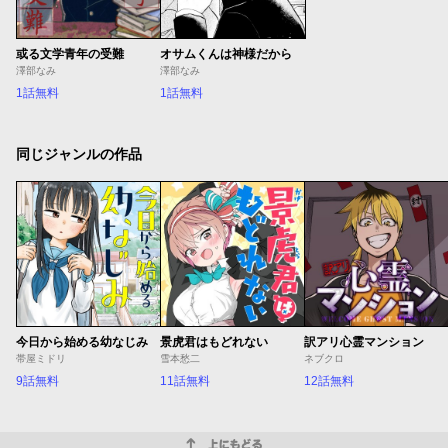
或る文学青年の受難
オサムくんは神様だから
澤部なみ
澤部なみ
1話無料
1話無料
同じジャンルの作品
今日から始める幼なじみ
景虎君はもどれない
訳アリ心霊マンション
帯屋ミドリ
雪本愁二
ネブクロ
9話無料
11話無料
12話無料
上にもどる