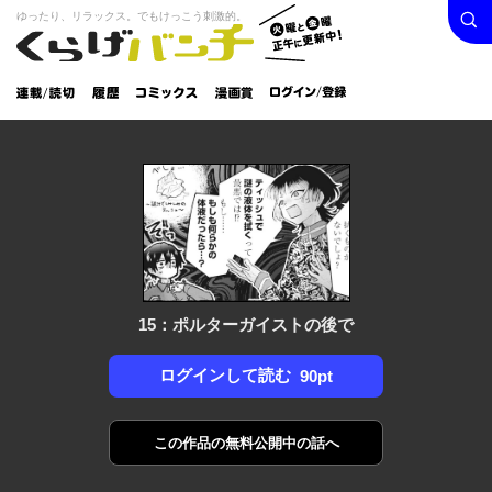
検索
火曜と
ゆったり、リラックス。でもけっこう刺激的。
くらげバンチ
金曜正
ログイン /
午に更
登録
新中！
連載/読
履
コミック
漫画
切
歴
ス
賞
15：ポルターガイストの後で
ログインして読む
90pt
この作品の
無料公開中の話へ