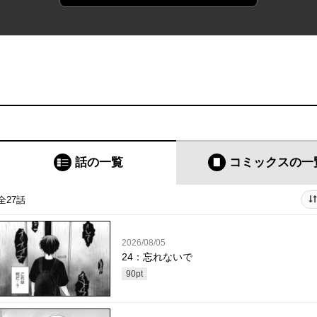
話の一覧
コミックス
の一
全27話
2026/08/05
24：忘れないで
90
pt