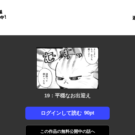
金
に
！
19：平穏なお出迎え
90pt
ログインして読む
この作品の
無料公開中の話へ