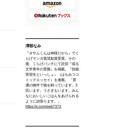
澤部なみ
『オサムくんは神様だから』でく
らげマンガ賞奨励賞受賞。その
後、くらげバンチにて読切『或る
文学青年の受難』を掲載。『技能
実習生といっしょ』（はちみつコ
ミックエッセイ）を連載。 「普
通の物件で猫を飼っています。3
匹います。うさぎもいます。みん
なにおいしいごはんをあげられる
ように頑張ります。」
https://x.com/swb7373