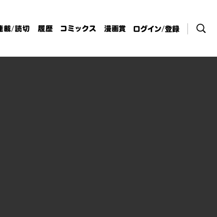
検索
連載/読切
履歴
コミックス
漫画賞
ログイン / 登
録