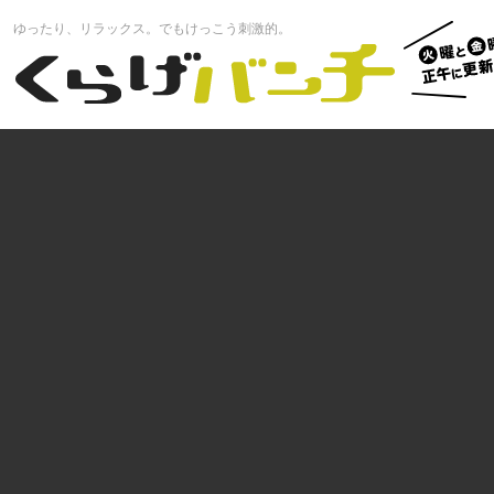
火曜と
ゆったり、リラックス。でもけっこう刺激的。
曜正午
くらげバンチ
更新中