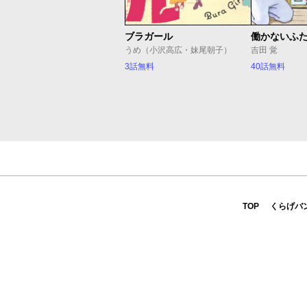
ブラガール
働かないふ
うめ（小沢高広・妹尾朝子）
吉田 覚
3話無料
40話無料
TOP
くらげバ