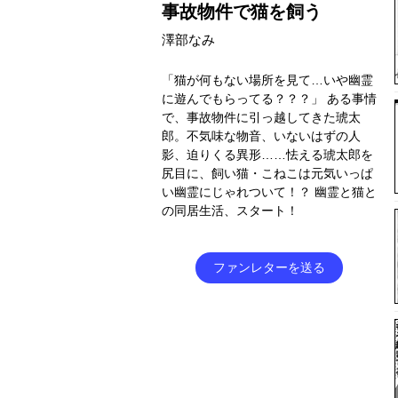
事故物件で猫を飼う
澤部なみ
「猫が何もない場所を見て…いや幽霊
に遊んでもらってる？？？」 ある事情
で、事故物件に引っ越してきた琥太
郎。不気味な物音、いないはずの人
影、迫りくる異形……怯える琥太郎を
尻目に、飼い猫・こねこは元気いっぱ
い幽霊にじゃれついて！？ 幽霊と猫と
の同居生活、スタート！
ファンレターを送る