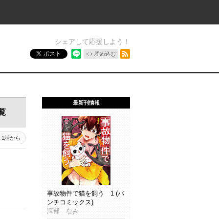
シェアして応援しよう！
RSSフィード
ポスト
埋め込む
最新刊情報
覧
1話から
事故物件で猫を飼う 1 (バ
ンチコミックス)
澤部 なみ