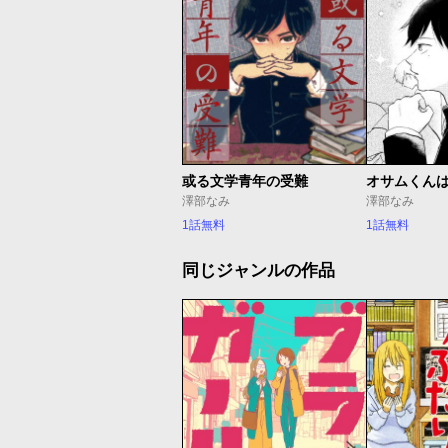
或る文学青年の受難
オサムくん
澤部なみ
澤部なみ
1話無料
1話無料
同じジャンルの作品