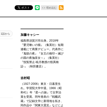
RSSフィード
ポスト
埋め込む
1話から
加藤キャシー
福島県須賀川市出身。2018年
『嬰児喰いの猫』（集英社）短期
連載にて商業デビュー。代表作に
『鬼獄の夜』『女王の烙印～滅び
の国の夜伽巫女～』（集英社）
『悦覧禁止-暁月教授の怪異検
証-』（秋田書店）。
吉村昭
（1927-2006）東京・日暮里生
れ。学習院大学中退。1966（昭
和41）年『星への旅』で太宰治
賞を受賞。同年発表の『戦艦武
蔵』で記録文学に新境地を拓き、
同作品や『関東大震災』などによ