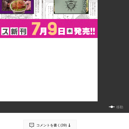
移動
コメントを書く(
39
)