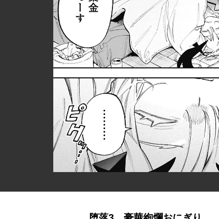
堕落3 豪華絢爛おにぎり