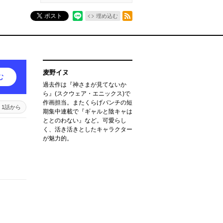
RSSフィード
ポスト
埋め込む
麦野イヌ
む
過去作は『神さまが見てないか
ら』(スクウェア・エニックス)で
作画担当。またくらげバンチの短
1話から
期集中連載で『ギャルと陰キャは
ととのわない』など。可愛らし
く、活き活きとしたキャラクター
が魅力的。