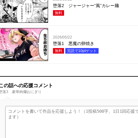
堕落2 ジャージャー“風”カレー麺
無料
2026/05/22
堕落1 悪魔の卵焼き
無料
完読で
10
ptゲット
この話への応援コメント
堕落3 豪華絢爛おにぎり