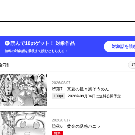
読んで10ptゲット！ 対象作品
対象話を読
無料の対象話を最後まで読むともらえる！
全7話
2026/08/07
堕落7 真夏の担々風そうめん
100
pt
2026年09月04日
に無料公開予定
2026/07/17
堕落6 黄金の誘惑バニラ
無料