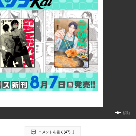
移動
コメントを書く(
47
)