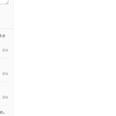
小さ
通報
通報
通報
わ。