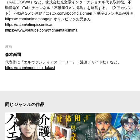
（KADOKAWA）など。株式会社光文堂インターナショナル代表取締役。不
動産系YouTubeチャンネル「不動産Gメン滝島」を運営する。 【Xアカウン
ト】 不動産Gメン滝島 https://x.com/kbdofficialgmen 不動産Gメン滝島@漫画
https://x.com/animemangajp オリンピックお兄さん
https://x.com/olimpicsoniisan
https://www.youtube.com/@gmentakishima
漫画
森本尚司
代表作に『エルヴァンディアストーリー』（漫画／リイド社）など。
https://x.com/morimoto_takasi
同じジャンルの作品