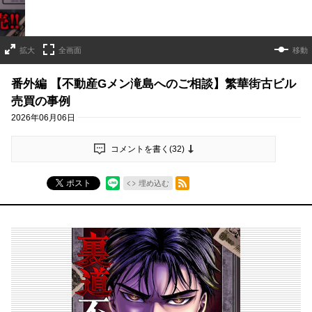
拡大
全画面
移動
番外編 【不動産Gメン滝島へのご相談】繁華街古ビル
売買の事例
2026年06月06日
コメントを書く(
32
)
RSSフィード
ポスト
埋め込む