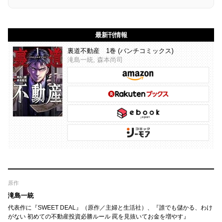
最新刊情報
裏道不動産 1巻 (バンチコミックス)
滝島一統, 森本尚司
原作
滝島一統
代表作に『SWEET DEAL』（原作／主婦と生活社）、『誰でも儲かる、わけ
がない 初めての不動産投資必勝ルール 罠を見抜いてお金を増やす』