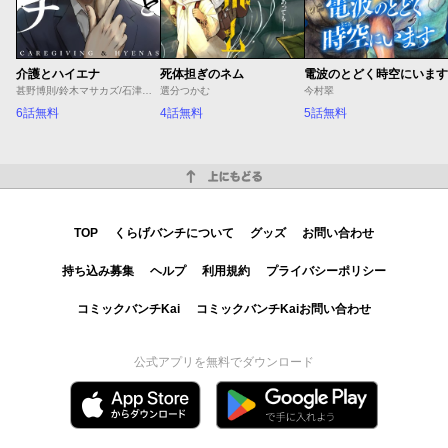
介護とハイエナ
死体担ぎのネム
電波のとどく時空にいます
甚野博則/鈴木マサカズ/石津のぞみ
選分つかむ
今村翠
6話無料
4話無料
5話無料
上にもどる
TOP
くらげバンチについて
グッズ
お問い合わせ
持ち込み募集
ヘルプ
利用規約
プライバシーポリシー
コミックバンチKai
コミックバンチKaiお問い合わせ
公式アプリを無料でダウンロード