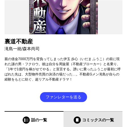
裏道不動産
滝島一統/森本尚司
親の借金7000万円を背負ってしまった伊玉 歩心（いだま ふうこ）の前に現
れた謎の男・フクロウ。彼は自分を周旋屋（不動産ブローカー）と名乗り、
「1年で1億円を稼がせてやる」と宣言する。誘いに乗ったふうこが最初に呼
ばれた先は、大型物件売買の決済の場だった…。不動産Gメン滝島が自らの
経験をもとに紡ぐ、超リアル不動産ドラマ！
ファンレターを送る
話の一覧
コミックス
の一覧