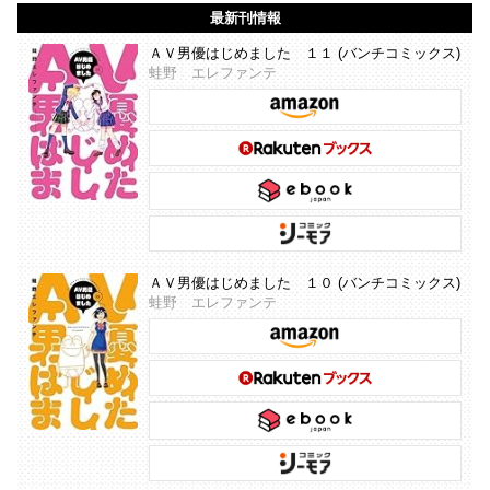
最新刊情報
ＡＶ男優はじめました １１ (バンチコミックス)
蛙野 エレファンテ
ＡＶ男優はじめました １０ (バンチコミックス)
蛙野 エレファンテ