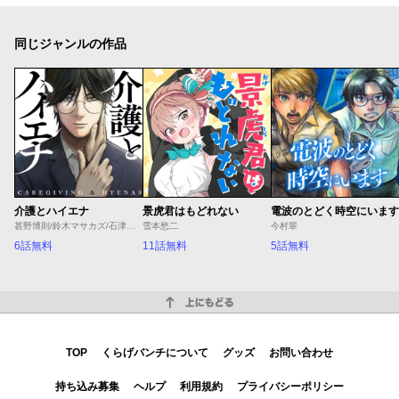
同じジャンルの作品
介護とハイエナ
景虎君はもどれない
電波のとどく時空にいます
甚野博則/鈴木マサカズ/石津のぞみ
雪本愁二
今村翠
6話無料
11話無料
5話無料
上にもどる
TOP
くらげバンチについて
グッズ
お問い合わせ
持ち込み募集
ヘルプ
利用規約
プライバシーポリシー