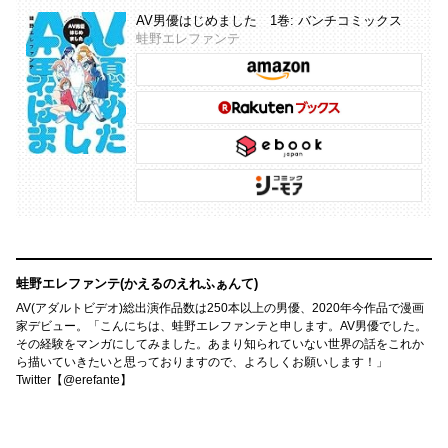
AV男優はじめました 1巻: バンチコミックス
蛙野エレファンテ
蛙野エレファンテ(かえるのえれふぁんて)
AV(アダルトビデオ)総出演作品数は250本以上の男優、2020年今作品で漫画
家デビュー。「こんにちは、蛙野エレファンテと申します。AV男優でした。
その経験をマンガにしてみました。あまり知られていない世界の話をこれか
ら描いていきたいと思っておりますので、よろしくお願いします！」
Twitter【@erefante】