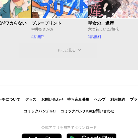
恋がワカらない
ブループリント
聖女の、遺産
中井あさがお
六つ花えいこ/和花
5話無料
1話無料
もっと見る
ンチについて
グッズ
お問い合わせ
持ち込み募集
ヘルプ
利用規約
プラ
コミックバンチKai
コミックバンチKaiお問い合わせ
公式アプリを無料でダウンロード