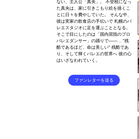
ない、主人公「真央」。 不登校になっ
た真央は、家に引きこもり絵を描くこ
とに日々を費やしていた。 そんな中、
彼は実家の飲食店の手伝いで 札幌のバ
レエスタジオに足を運ぶこととなる。
そこで目にしたのは「国内屈指のプロ
バレエダンサー」の踊りで――… "残
酷であるほど、命は美しい" 残酷であ
り、そして輝くバレエの世界へ 彼の心
はいざなわれていく。
ファンレターを送る