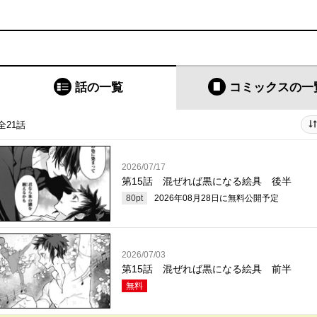
話の一覧
コミックス
の一
全21話
2026/07/17
第15話 混ぜれば黒になる絵具 後半
80
pt
2026年08月28日
に無料公開予定
2026/07/03
第15話 混ぜれば黒になる絵具 前半
無料