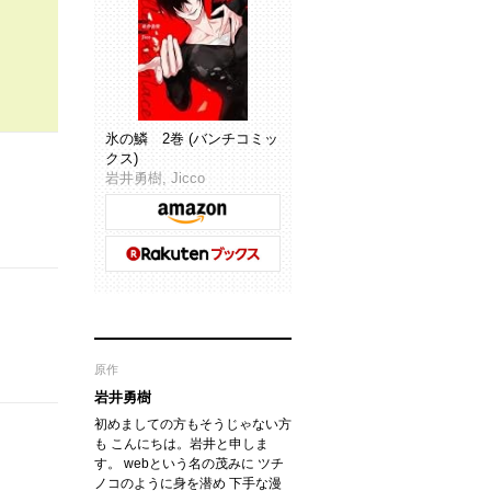
氷の鱗 2巻 (バンチコミッ
クス)
岩井勇樹, Jicco
原作
岩井勇樹
初めましての方もそうじゃない方
も こんにちは。岩井と申しま
す。 webという名の茂みに ツチ
ノコのように身を潜め 下手な漫