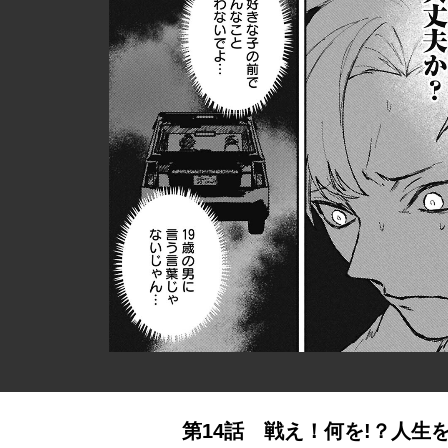
第14話 戦え！何を!？人生