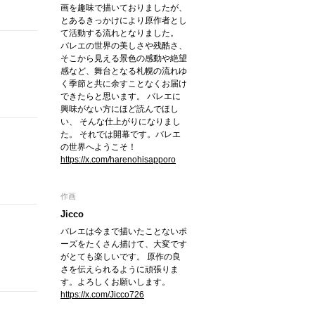
画を趣味で描いておりましたが、
とあるきっかけにより原作者とし
て活動する流れとなりました。
バレエの世界の美しさや残酷さ、
そこから見える景色の感動や絶望
感など、舞台となる札幌の流れゆ
く季節と共に余すことなくお届け
できたらと思います。 バレエに
興味がない方にほど読んでほし
い、 そんな仕上がりになりまし
た。 それでは開幕です。バレエ
の世界へようこそ！
https://x.com/harenohisapporo
作画
Jicco
バレエは今まで描いたことないポ
ーズをたくさん描けて、大変です
がとても楽しいです。 原作の良
さを伝えられるように頑張りま
す。よろしくお願いします。
https://x.com/Jicco726