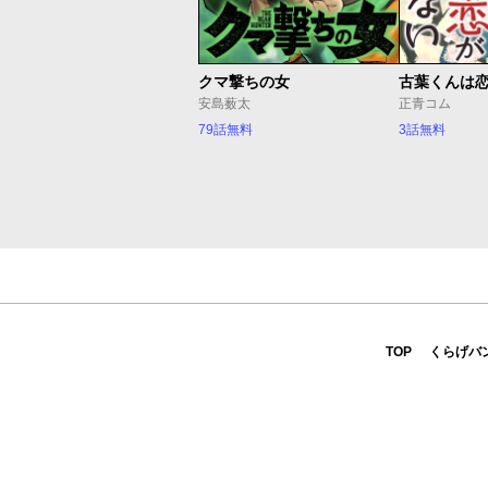
クマ撃ちの女
古葉くんは
安島薮太
正青コム
79話無料
3話無料
TOP
くらげバ