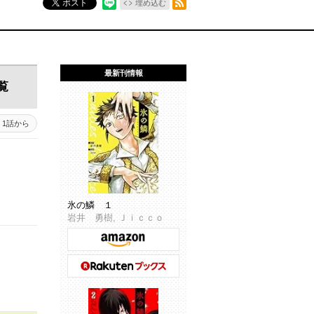
ポスト
埋め込む
最新刊情報
覧
1話から
氷の鱗 １
岩井 勇樹, Ｊｉｃｃｏ