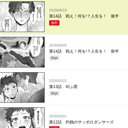
2026/06/19
第14話 戦え！何を!？人生を！ 後半
無料
2026/06/05
第14話 戦え！何を!？人生を！ 前半
80
pt
2026/05/22
第13話 叫ぶ星
80
pt
2026/05/01
第12話 灼熱のサッポロダンサーズ