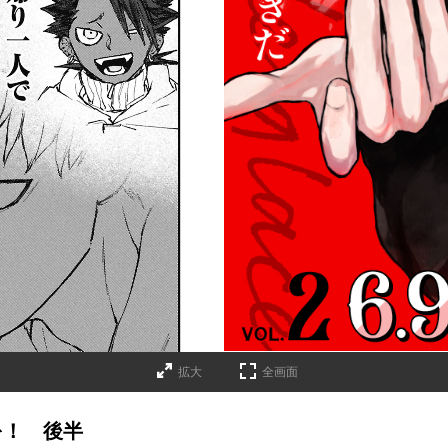
拡大
全画面
を！ 後半