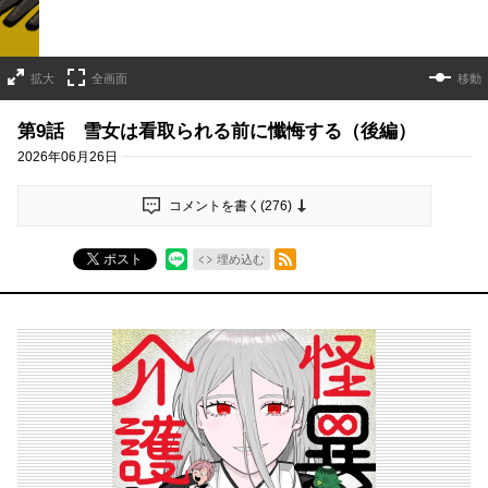
拡大
全画面
移動
第9話 雪女は看取られる前に懺悔する（後編）
2026年06月26日
コメントを書く(
276
)
RSSフィード
ポスト
埋め込む