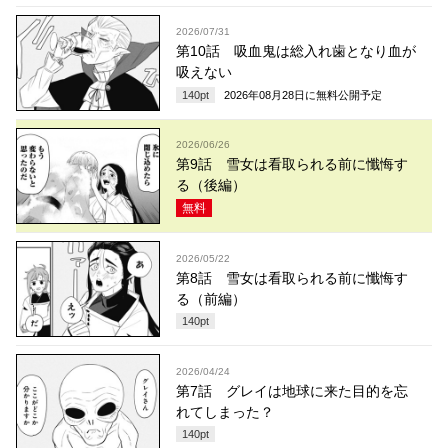
2026/07/31
第10話 吸血鬼は総入れ歯となり血が
吸えない
140
pt
2026年08月28日
に無料公開予定
2026/06/26
第9話 雪女は看取られる前に懺悔す
る（後編）
無料
2026/05/22
第8話 雪女は看取られる前に懺悔す
る（前編）
140
pt
2026/04/24
第7話 グレイは地球に来た目的を忘
れてしまった？
140
pt