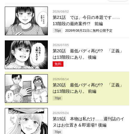
2026/08/02
第21話 では、今日の本題です……
13階段の最終案件!? 前編
70
pt
2026年08月21日
に無料公開予定
2026/07/05
第20話 最低バディ再び!? 「正義」
は13階段にあり。 後編
無料
2026/06/14
第20話 最低バディ再び!? 「正義」
は13階段にあり。 前編
70
pt
2026/05/24
第19話 本物は私だけ……週刊誌のイ
ヌはお仕置き＆即退場!! 後編
70
pt