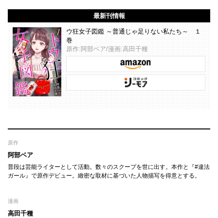
最新刊情報
ウ狂女子図鑑 ～普通じゃ足りない私たち～ １
巻
原作:阿部ベア/漫画:高田千種
原作
阿部ベア
普段は芸能ライターとして活動。数々のスクープを世に出す。本作と『#違法
ガール』で原作デビュー。緻密な取材に基づいた人物描写を得意とする。
漫画
高田千種