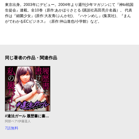
東京出身。2003年にデビュー。2004年より週刊少年マガジンにて『神to戦国
生徒会』連載。全10巻（原作:あかほりさとる /講談社高田亮介名義）。 代表
作は『細菌少女』(原作:大友青/ぶんか社)、『ハケンめし』(集英社)、『まん
がでわかるECビジネス』（原作:仲山進也/小学館）など。
同じ著者の作品・関連作品
#違法ガール 履歴書に書けない私の裏バイト
阿部ベア/伊藤遥人
7話無料