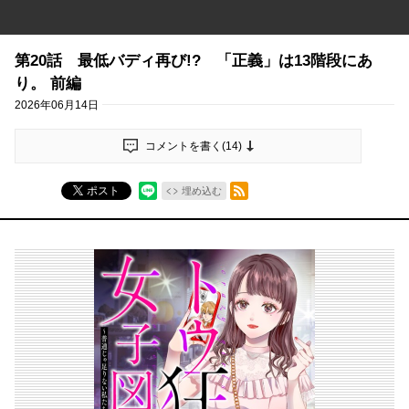
第20話 最低バディ再び!? 「正義」は13階段にあ
り。 前編
2026年06月14日
コメントを書く(
14
)
RSSフィード
ポスト
埋め込む