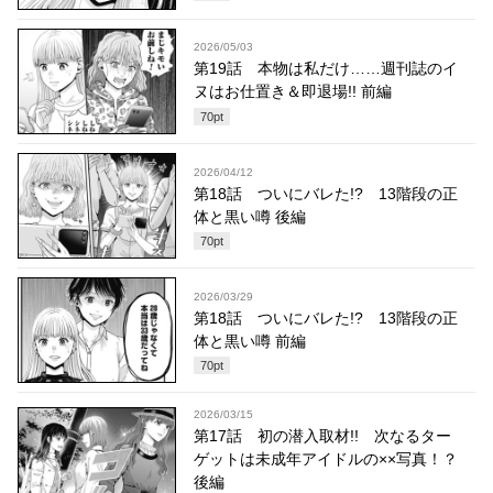
2026/05/03
第19話 本物は私だけ……週刊誌のイ
ヌはお仕置き＆即退場!! 前編
70
pt
2026/04/12
第18話 ついにバレた!? 13階段の正
体と黒い噂 後編
70
pt
2026/03/29
第18話 ついにバレた!? 13階段の正
体と黒い噂 前編
70
pt
2026/03/15
第17話 初の潜入取材!! 次なるター
ゲットは未成年アイドルの××写真！？
後編