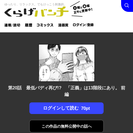
検索
火曜と
ゆったり、リラックス。でもけっこう刺激的。
くらげバンチ
金曜正
ログイン /
午に更
登録
新中！
連載/読
履
コミック
漫画
切
歴
ス
賞
第20話 最低バディ再び!? 「正義」は13階段にあり。 前
編
ログインして読む
70pt
この作品の
無料公開中の話へ