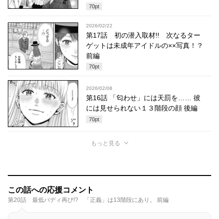
70
pt
2026/02/22
第17話 初の潜入取材!! 次なるター
ゲットは未成年アイドルの××写真！？
前編
70
pt
2026/02/08
第16話 「匂わせ」には天罰を…… 彼
には見せられない１３階段の顔 後編
70
pt
もっと見る
この話への応援コメント
第20話 最低バディ再び!? 「正義」は13階段にあり。 前編