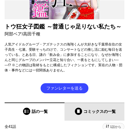
トウ狂女子図鑑 ～普通じゃ足りない私たち～
阿部ベア/高田千種
人気アイドルグループ・アズテックスの海翔くんが大好きな千葉県在住の女
子高生・七瀬。受験そっちのけで、コンサートなどの推し活に励む毎日を送
っている。とある日、謎の「飲み会」に参加することになり、なぜか海翔く
んと同じグループのメンバー立花と知り合い、一夜をともにしてしまい―
―!? ※この物語は取材をもとに構成したフィクションです。実在の人物・団
体・事件などには一切関係ありません。
ファンレターを送る
話の一覧
コミックス
の一覧
全41話
1話から