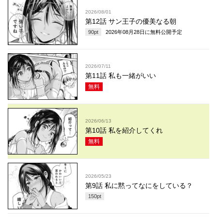
2026/08/01
第12話 サン王子の優美なる朝
90
pt
2026年08月28日
に無料公開予定
2026/07/11
第11話 私も一緒がいい
無料
2026/06/13
第10話 私を紹介してくれ
無料
2026/05/23
第9話 私に黙ってなにをしている？
150
pt