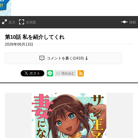
拡大
全画面
移動
第10話 私を紹介してくれ
2026年06月13日
コメントを書く(
1410
)
RSSフィード
ポスト
埋め込む