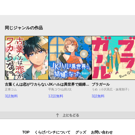
同じジャンルの作品
古葉くんは恋がワカらない
JKハルは異世界で娼婦になった Winter
ブラガール
正青コム
平鳥コウ/山田J太
うめ（小沢高広・妹尾朝子）
3話無料
12話無料
3話無料
上にもどる
TOP
くらげバンチについて
グッズ
お問い合わせ