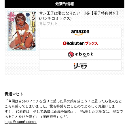
最新刊情報
サン王子は妻になりたい 1巻【電子特典付き】
(バンチコミックス)
青辺マヒト
青辺マヒト
「今回は自分のフェチを盛りに盛った男の娘を描こう！と思ったら色んなと
ころも盛ってしまいました。愛も特盛りにしたのでよろしくお願いしま
す！」 代表作は『そして悪魔は正義を騙る』、『転生した大聖女は、聖女で
あることをひた隠す』（漫画担当）など。
https://x.com/aobmht