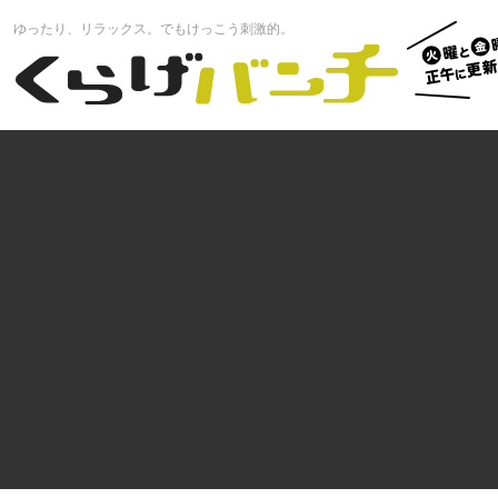
火曜と
ゆったり、リラックス。でもけっこう刺激的。
曜正午
くらげバンチ
更新中