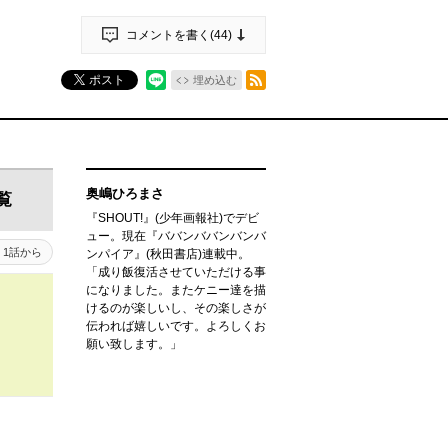
コメントを書く(
44
)
RSSフィード
ポスト
埋め込む
奥嶋ひろまさ
覧
『SHOUT!』(少年画報社)でデビ
ュー。現在『ババンババンバンバ
1話から
ンパイア』(秋田書店)連載中。
「成り飯復活させていただける事
になりました。またケニー達を描
けるのが楽しいし、その楽しさが
伝われば嬉しいです。よろしくお
願い致します。」