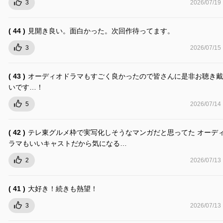
3
2026/07/19
( 44 )
見開き良い。面白かった。次回作待ってます。
3
2026/07/15
( 43 )
オーディオドラマもすごく良かったので皆さんに是非お聴き戴
いです…！
5
2026/07/14
( 42 )
テレ東グルメ枠で実写化しそうなマンガだと思ってた オーデ
ラマもいいキャストだから気になる…
2
2026/07/13
( 41 )
大好き！続きも熱望！
3
2026/07/13