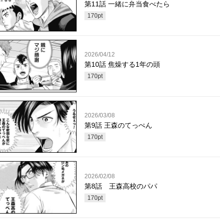
第11話 一緒に弁当食べたら
170
pt
2026/04/12
第10話 焦燥する1年の頭
170
pt
2026/03/08
第9話 王森のてっぺん
170
pt
2026/02/08
第8話 王森高校のパパ
170
pt