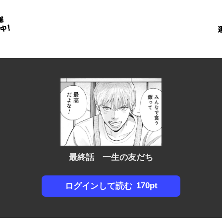
金
に
！
最終話 一生の友だち
170pt
ログインして読む