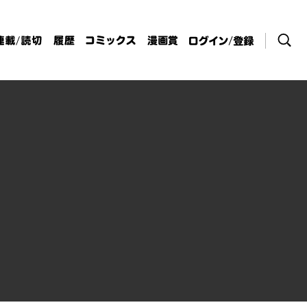
検索
連載/読切
履歴
コミックス
漫画賞
ログイン / 登
録