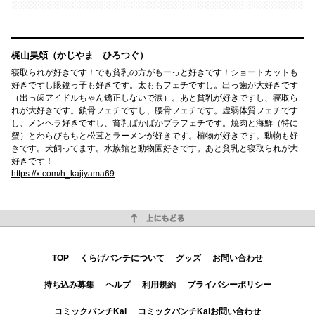
梶山昊頌（かじやま ひろつぐ）
寝取られが好きです！でも貧乳の方がもーっと好きです！ショートカットも
好きですし眼鏡っ子も好きです。太ももフェチですし。出っ歯が大好きです
（出っ歯アイドルちゃん矯正しないで涙）。あと貧乳が好きですし、寝取ら
れが大好きです。鎖骨フェチですし、腰骨フェチです。虚弱体質フェチです
し、メンヘラ好きですし、貧乳ぱかぱかブラフェチです。焼肉と海鮮（特に
蟹）とわらびもちと松茸とラーメンが好きです。植物が好きです。動物も好
きです。犬飼ってます。水族館と動物園好きです。あと貧乳と寝取られが大
好きです！
https://x.com/h_kajiyama69
上にもどる
TOP
くらげバンチについて
グッズ
お問い合わせ
持ち込み募集
ヘルプ
利用規約
プライバシーポリシー
コミックバンチKai
コミックバンチKaiお問い合わせ