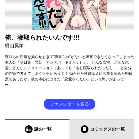
俺、寝取られたいんです!!!
梶山昊頌
寝取られ性癖を拗らせすぎて”寝取られ”がないと興奮できなくなってしまった
主人公『明日葉 君影（アシタバ キミカゲ）』。 どんな女性、どんな恋
愛、どんなシチュエーションであっても「もし寝取られだったら…」と自分
の性癖で考えてしまうクセがあり？！ 拗らせた性癖ゆえに恋愛を諦めた明日
葉であったが、彼の本心にはまだ「恋愛をしたい」という願いがあってー
ー…
ファンレターを送る
話の一覧
コミックス
の一覧