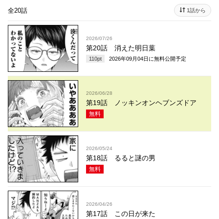
全20話
1話から
2026/07/26
第20話 消えた明日葉
110
pt
2026年09月04日
に無料公開予定
2026/06/28
第19話 ノッキンオンヘブンズドア
無料
2026/05/24
第18話 るると謎の男
無料
2026/04/26
第17話 この日が来た