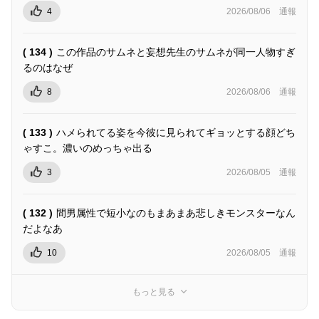
4
2026/08/06
通報
( 134 )
この作品のサムネと妄想先生のサムネが同一人物すぎ
るのはなぜ
8
2026/08/06
通報
( 133 )
ハメられてる姿を今彼に見られてギョッとする顔どち
ゃすこ。濃いのめっちゃ出る
3
2026/08/05
通報
( 132 )
間男属性で短小なのもまあまあ悲しきモンスターなん
だよなあ
10
2026/08/05
通報
もっと見る