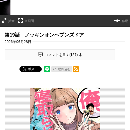
拡大
全画面
移動
第19話 ノッキンオンヘブンズドア
2026年06月28日
コメントを書く(
137
)
RSSフィード
ポスト
埋め込む