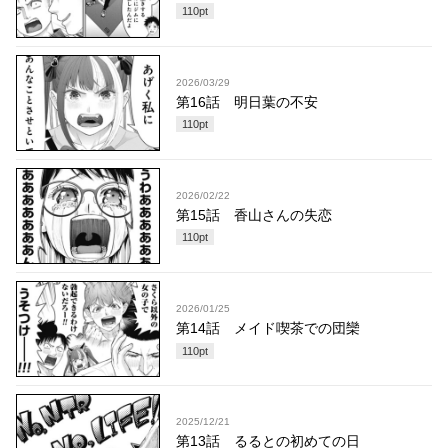
110
pt
2026/03/29
第16話 明日葉の不安
110
pt
2026/02/22
第15話 香山さんの失恋
110
pt
2026/01/25
第14話 メイド喫茶での団欒
110
pt
2025/12/21
第13話 るるとの初めての日