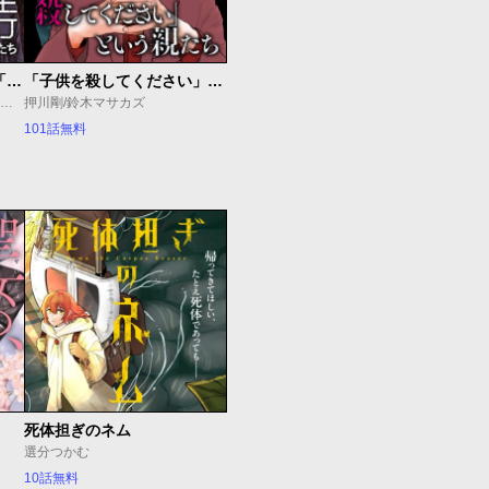
教育虐待 ―子供を壊す「教育熱心」な親たち
「子供を殺してください」という親たち
石井光太/鈴木マサカズ/ワダユウキ
押川剛/鈴木マサカズ
101話無料
死体担ぎのネム
選分つかむ
10話無料