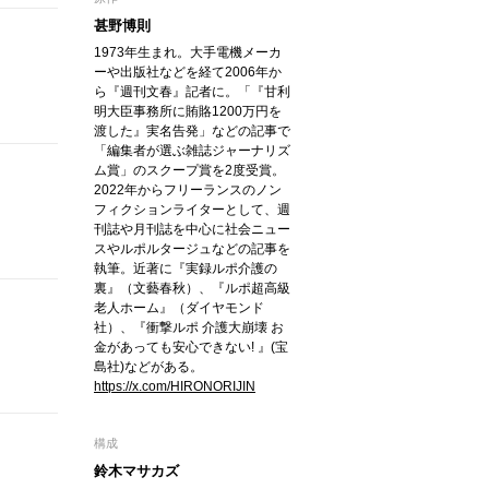
甚野博則
1973年生まれ。大手電機メーカ
ーや出版社などを経て2006年か
ら『週刊文春』記者に。「『甘利
明大臣事務所に賄賂1200万円を
渡した』実名告発」などの記事で
「編集者が選ぶ雑誌ジャーナリズ
ム賞」のスクープ賞を2度受賞。
2022年からフリーランスのノン
フィクションライターとして、週
刊誌や月刊誌を中心に社会ニュー
スやルポルタージュなどの記事を
執筆。近著に『実録ルポ介護の
裏』（文藝春秋）、『ルポ超高級
老人ホーム』（ダイヤモンド
社）、『衝撃ルポ 介護大崩壊 お
金があっても安心できない! 』(宝
島社)などがある。
https://x.com/HIRONORIJIN
構成
鈴木マサカズ