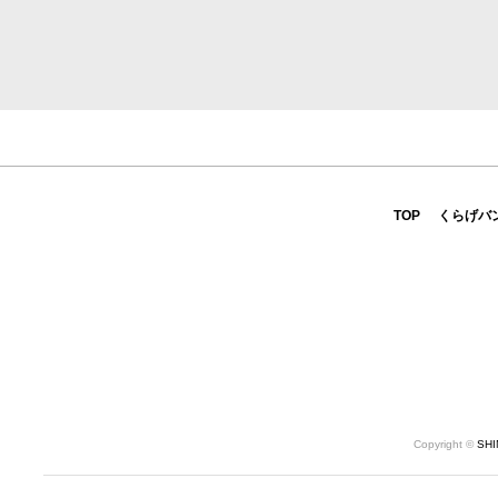
TOP
くらげバ
Copyright ©
SH