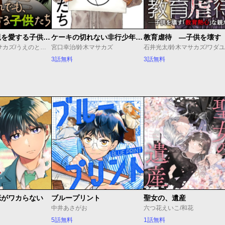
それでも、親を愛する子供たち
ケーキの切れない非行少年たち
押川剛/鈴木マサカズ/うえのともや
宮口幸治/鈴木マサカズ
3話無料
3話無料
恋がワカらない
ブループリント
聖女の、遺産
中井あさがお
六つ花えいこ/和花
5話無料
1話無料