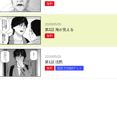
無料
2026/05/26
第2話 海が見える
無料
2026/05/26
第1話 沈黙
無料
完読で
10
ptゲット