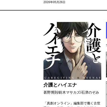
2026年05月26日
介護とハイエナ
甚野博則/鈴木マサカズ/石津のぞみ
「真創オンライン」編集部で働く古世