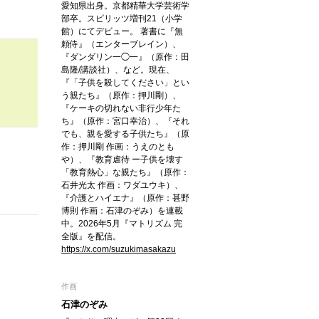
愛知県出身。京都精華大学芸術学
部卒。スピリッツ増刊21（小学
館）にてデビュー。 著書に『無
頼侍』（エンターブレイン）、
『ダンダリン一◯一』（原作：田
島隆/講談社）、など。現在、
『「子供を殺してください」とい
う親たち』（原作：押川剛）、
『ケーキの切れない非行少年た
ち』（原作：宮口幸治）、『それ
でも、親を愛する子供たち』（原
作：押川剛 作画：うえのとも
や）、『教育虐待 ー子供を壊す
「教育熱心」な親たち』（原作：
石井光太 作画：ワダユウキ）、
『介護とハイエナ』（原作：甚野
博則 作画：石津のぞみ）を連載
中。2026年5月『マトリズム 完
全版』を配信。
https://x.com/suzukimasakazu
作画
石津のぞみ