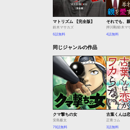
マトリズム 【完全版】
鈴木マサカズ
6話無料
4話無料
同じジャンルの作品
クマ撃ちの女
古葉くんは
安島薮太
正青コム
79話無料
3話無料