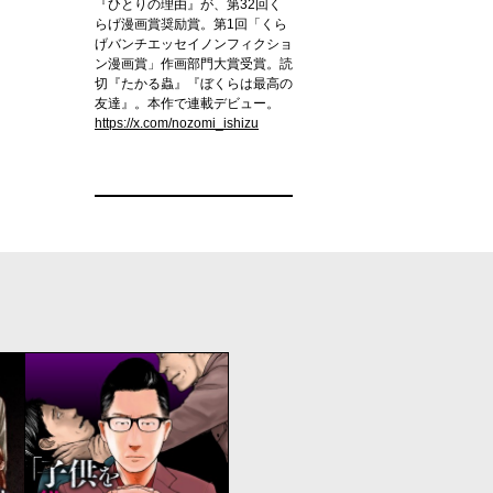
『ひとりの理由』が、第32回く
らげ漫画賞奨励賞。第1回「くら
げバンチエッセイノンフィクショ
ン漫画賞」作画部門大賞受賞。読
切『たかる蟲』『ぼくらは最高の
友達』。本作で連載デビュー。
https://x.com/nozomi_ishizu