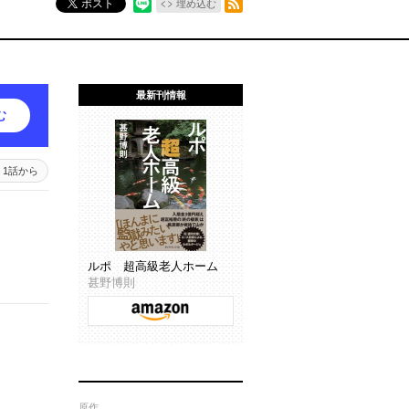
ポスト
埋め込む
最新刊情報
む
1話から
ルポ 超高級老人ホーム
甚野博則
原作