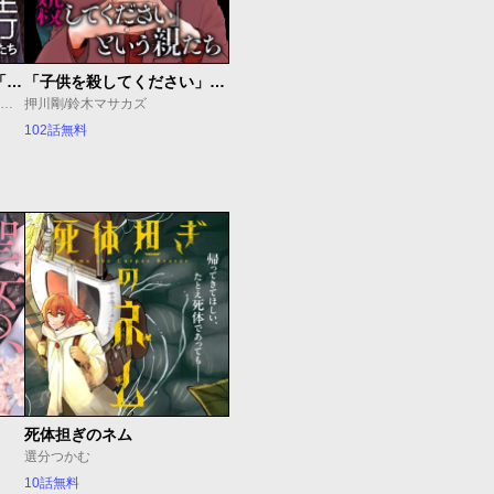
教育虐待 ―子供を壊す「教育熱心」な親たち
「子供を殺してください」という親たち
石井光太/鈴木マサカズ/ワダユウキ
押川剛/鈴木マサカズ
102話無料
死体担ぎのネム
選分つかむ
10話無料