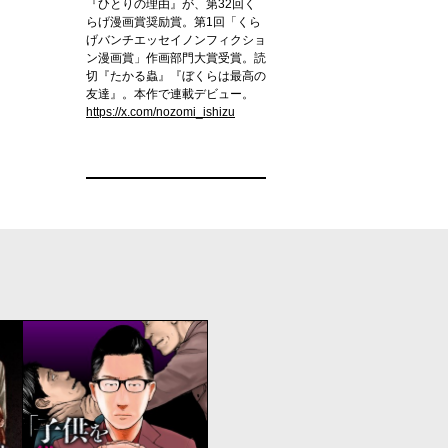
『ひとりの理由』が、第32回く
らげ漫画賞奨励賞。第1回「くら
げバンチエッセイノンフィクショ
ン漫画賞」作画部門大賞受賞。読
切『たかる蟲』『ぼくらは最高の
友達』。本作で連載デビュー。
https://x.com/nozomi_ishizu