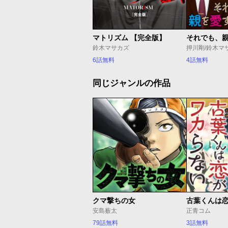
マトリズム 【完全版】
鈴木マサカズ
6話無料
4話無料
同じジャンルの作品
クマ撃ちの女
古葉くんは
安島薮太
正青コム
79話無料
3話無料