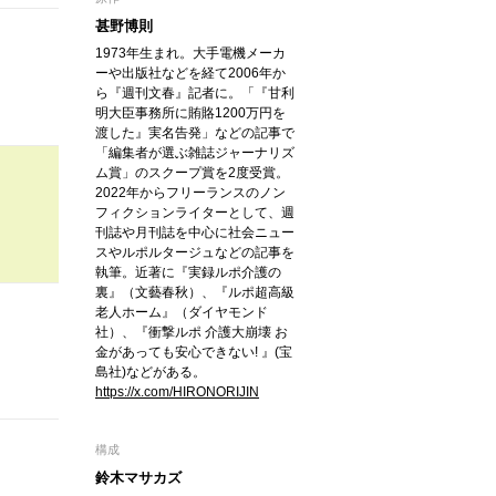
甚野博則
1973年生まれ。大手電機メーカ
ーや出版社などを経て2006年か
ら『週刊文春』記者に。「『甘利
明大臣事務所に賄賂1200万円を
渡した』実名告発」などの記事で
「編集者が選ぶ雑誌ジャーナリズ
ム賞」のスクープ賞を2度受賞。
2022年からフリーランスのノン
フィクションライターとして、週
刊誌や月刊誌を中心に社会ニュー
スやルポルタージュなどの記事を
執筆。近著に『実録ルポ介護の
裏』（文藝春秋）、『ルポ超高級
老人ホーム』（ダイヤモンド
社）、『衝撃ルポ 介護大崩壊 お
金があっても安心できない! 』(宝
島社)などがある。
https://x.com/HIRONORIJIN
構成
鈴木マサカズ