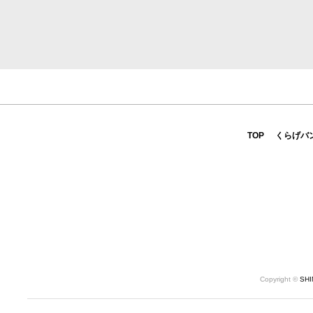
TOP
くらげバ
Copyright ©
SH