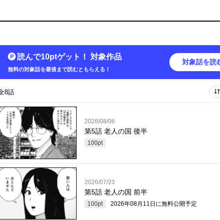
読んで10ptゲット！ 対象作品
対象話を読
無料の対象話を最後まで読むともらえる！
全8話
2026/08/06
第5話 老人の国 後半
100
pt
2026/07/23
第5話 老人の国 前半
100
pt
2026年08月11日
に無料公開予定