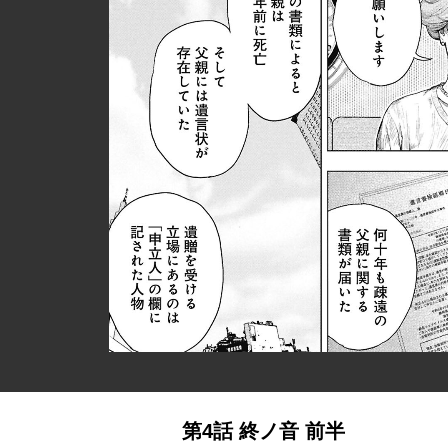
第4話 終ノ音 前半