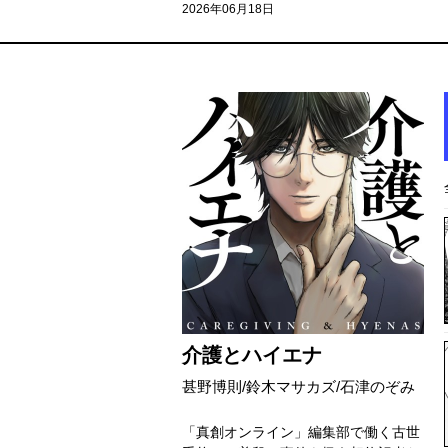
2026年06月18日
介護とハイエナ
甚野博則/鈴木マサカズ/石津のぞみ
「真創オンライン」編集部で働く古世