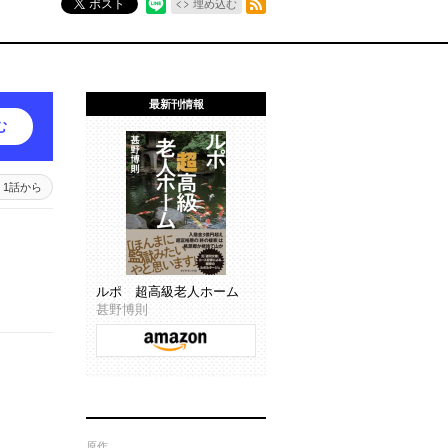
ポスト
埋め込む
最新刊情報
む
1話から
ルポ 超高級老人ホーム
甚野博則
原作