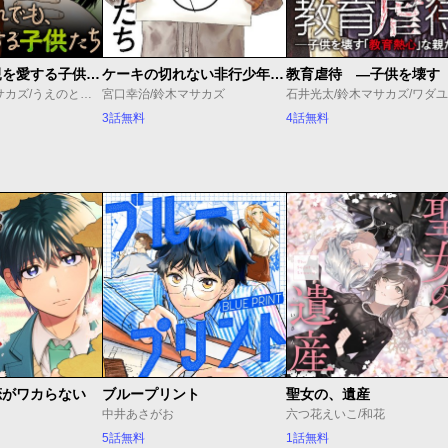
それでも、親を愛する子供たち
ケーキの切れない非行少年たち
押川剛/鈴木マサカズ/うえのともや
宮口幸治/鈴木マサカズ
3話無料
4話無料
恋がワカらない
ブループリント
聖女の、遺産
中井あさがお
六つ花えいこ/和花
5話無料
1話無料