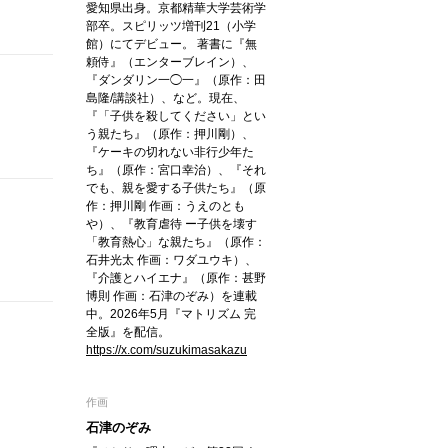
愛知県出身。京都精華大学芸術学
部卒。スピリッツ増刊21（小学
館）にてデビュー。 著書に『無
頼侍』（エンターブレイン）、
『ダンダリン一◯一』（原作：田
島隆/講談社）、など。現在、
『「子供を殺してください」とい
う親たち』（原作：押川剛）、
『ケーキの切れない非行少年た
ち』（原作：宮口幸治）、『それ
でも、親を愛する子供たち』（原
作：押川剛 作画：うえのとも
や）、『教育虐待 ー子供を壊す
「教育熱心」な親たち』（原作：
石井光太 作画：ワダユウキ）、
『介護とハイエナ』（原作：甚野
博則 作画：石津のぞみ）を連載
中。2026年5月『マトリズム 完
全版』を配信。
https://x.com/suzukimasakazu
作画
石津のぞみ