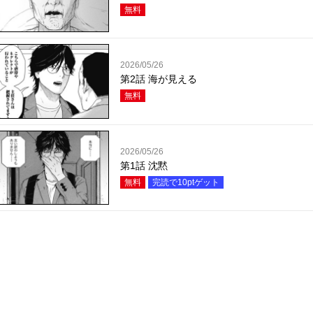
無料
2026/05/26
第2話 海が見える
無料
2026/05/26
第1話 沈黙
無料
完読で
10
ptゲット