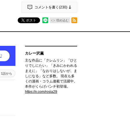
コメントを書く(
230
)
RSSフィード
ポスト
埋め込む
カレー沢薫
む
主な作品に「クレムリン」「ひと
りでしにたい」「きみにかわれる
まえに」「なおりはしないが、ま
1話から
しになる」など多数。 現在も多
くの漫画・コラム連載で活躍中。
本作がくらげバンチ初登場。
https://x.com/rosia29