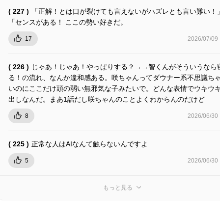
( 227 )
「正解！とは口が裂けても言えないがハズレとも言い難い！
「センスがある！ ここの勢い好きだ。
17
2026/07/09
( 226 )
じゃあ！じゃあ！やっぱりする？→→智くんがそういうなら
る！の流れ、なんか違和感ある。咲ちゃんってダウナー系不思議ち
いのにここだけ頭の弱い無邪気な子みたいで。どんな表情でウキウ
出しなんだ。まあ1話だし咲ちゃんのことよくわからんのだけど
8
2026/06/30
( 225 )
正常な人はAIなんて触らないんですよ
5
2026/06/30
もっと見る