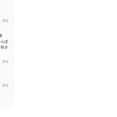
」
通報
寝
ゃんぽ
キ吹き
通報
通報