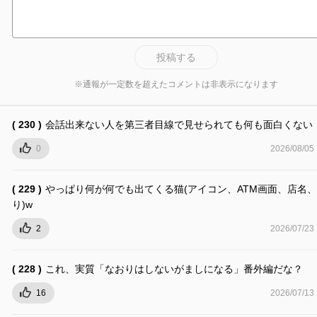
投稿する
※通報が一定数を超えたコメントは非表示になります
( 230 )
会話出来ない人を第三者目線で見せられても何も面白くない
0
2026/08/05
( 229 )
やっぱり何が何でも出てくる猫(アイコン、ATM画面、店名
り)w
2
2026/07/23
( 228 )
これ、実質「なおりはしないがましになる」番外編だな？
16
2026/07/13