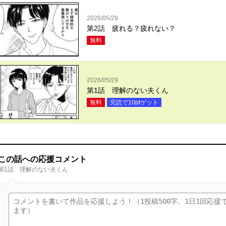
2026/05/29
第2話 疲れる？疲れない？
無料
2026/05/29
第1話 理解のない夫くん
無料
完読で
10
ptゲット
この話への応援コメント
第1話 理解のない夫くん