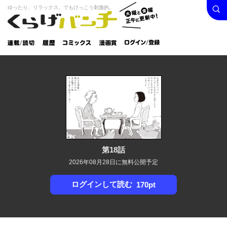
検索
火曜と
ゆったり、リラックス。でもけっこう刺激的。
くらげバンチ
金曜正
ログイン /
午に更
登録
新中！
連載/読
履
コミック
漫画
切
歴
ス
賞
第18話
2026年08月28日に無料公開予定
ログインして読む
170pt