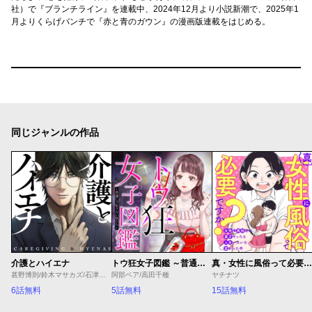
社）で『ブランチライン』を連載中、2024年12月より小説新潮で、2025年1
月よりくらげバンチで『赤と青のガウン』の漫画版連載をはじめる。
同じジャンルの作品
介護とハイエナ
トウ狂女子図鑑 ～普通じゃ足りない私たち～
真・女性に風俗って必要ですか？～女性用風俗店の裏方やったら人生いろいろ変わった件～
甚野博則/鈴木マサカズ/石津のぞみ
阿部ベア/高田千種
ヤチナツ
6話無料
5話無料
15話無料