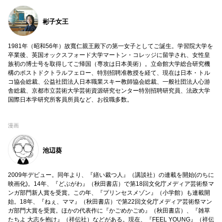
彬子女王
1981年（昭和56年）故寬仁親王殿下の第一女子としてご誕生。学習院大学を
卒業後、英国オックスフォード大学マートン・コレッジに留学され、女性皇
族初の博士号を取得してご帰国（専攻は日本美術）。立命館大学総合研究機
構のポストドクトラルフェロー、特別招聘准教授を経て、現在は日本・トル
コ協会総裁、公益社団法人日本職業スキー教師協会総裁、一般社団法人心游
舎総裁、京都市立芸術大学芸術資源研究センター特別招聘研究員、法政大学
国際日本学研究所客員所員など、お役職多数。
漫画
池辺葵
2009年デビュー。同年より、『繕い裁つ人』（講談社）の連載を開始(のちに
映画化)。14年、『どぶがわ』（秋田書店）で第18回文化庁メディア芸術祭マ
ンガ部門新人賞を受賞。この年、『プリンセスメゾン』（小学館）も連載開
始。18年、『ねぇ、ママ』（秋田書店）で第22回文化庁メディア芸術祭マン
ガ部門大賞を受賞。ほかの代表作に『かごめかごめ』（秋田書店）、『雑草
たちよ 大志を抱け』（祥伝社）などがある。現在、『FEEL YOUNG』（祥伝