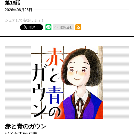
第18話
2026年06月26日
シェアして応援しよう！
RSSフィード
ポスト
埋め込む
赤と青のガウン
彬子女王/池辺葵