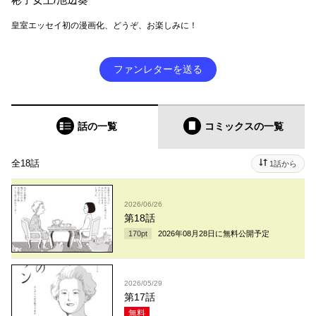
皇室エッセイ初の漫画化、どうぞ、お楽しみに！
ファンレターを送る
話の一覧
コミックス
の一覧
全18話
1話から
2026/06/26
第18話
170
pt
2026年08月28日
に無料公開予定
2026/05/29
第17話
無料