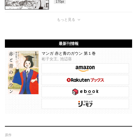
170
pt
もっと見る
最新刊情報
マンガ 赤と青のガウン 第１巻
彬子女王, 池辺葵
原作