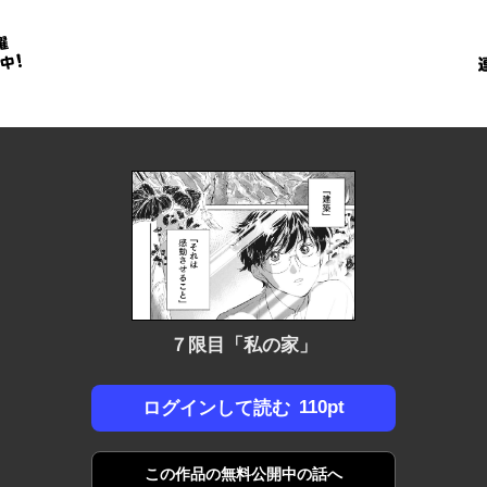
金
に
！
７限目「私の家」
110pt
ログインして読む
この作品の
無料公開中の話へ