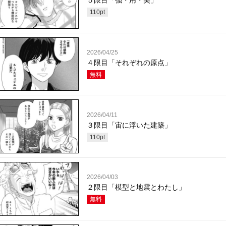
５限目「強・用・美」
110
pt
2026/04/25
４限目「それぞれの原点」
無料
2026/04/11
３限目「宙に浮いた建築」
110
pt
2026/04/03
２限目「模型と地震とわたし」
無料