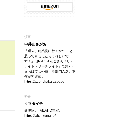
漫画
中井あさがお
「週末、建築見に行くか〜！ と
思ってもらえたらうれしいで
す！」旧PN：りんごさん『サテ
ライト・サーチライト』で第75
回ちばてつや賞一般部門入選。本
作が初連載。
https://x.com/nakaiasagao
監修
クマタイチ
建築家。TAILAND主宰。
https://taichikuma.jp/