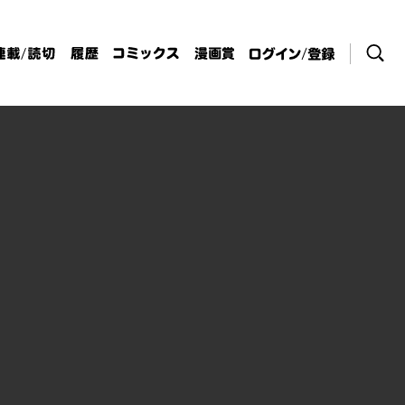
検索
連載/読切
履歴
コミックス
漫画賞
ログイン / 登
録