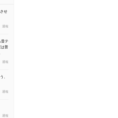
させ
通報
も昔テ
家は普
。
通報
う、
通報
通報