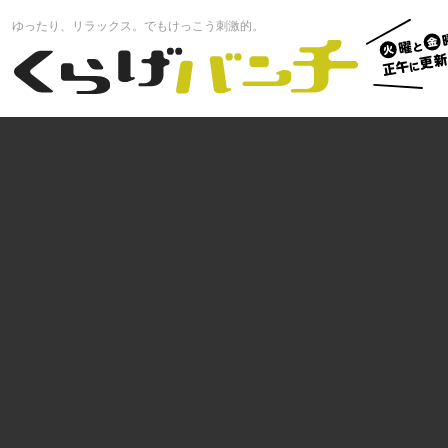
火曜と
ゆったり、リラックス。でもけっこう刺激的。
曜正午
くらげバンチ
更新中