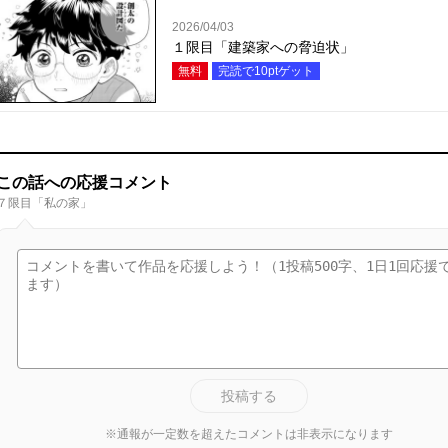
2026/04/03
１限目「建築家への脅迫状」
無料
完読で
10
ptゲット
この話への応援コメント
７限目「私の家」
投稿する
※通報が一定数を超えたコメントは非表示になります