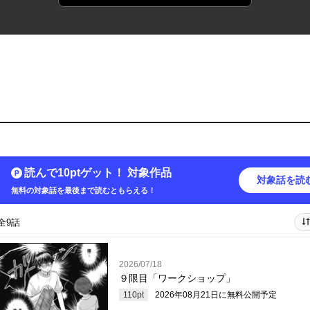
読んで10ptゲット！ 対象作品
対象話を読
無料の対象話を最後まで読むともらえる！
全9話
2026/07/18
９限目「ワークショップ」
110
pt
2026年08月21日
に無料公開予定