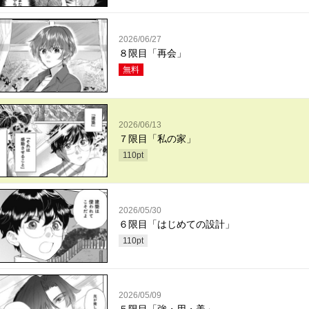
2026/06/27
８限目「再会」
無料
2026/06/13
７限目「私の家」
110
pt
2026/05/30
６限目「はじめての設計」
110
pt
2026/05/09