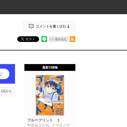
コメントを書く(
21
)
RSSフィード
ポスト
埋め込む
最新刊情報
む
1話から
ブループリント １
中井あさがお, クマタイチ