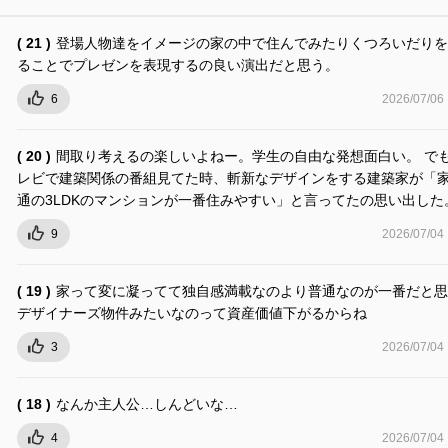
( 21 )
登場人物達をイメージの家の中で住んでみたりくつろいだりを
ることでプレゼンを表現するの良い演出だと思う。
6
2026/07/06
( 20 )
間取り考えるの楽しいよねー。学生の自由な発想面白い。 で
レビで建築関係の番組見てた時、斬新なデザインをする建築家が「
通の3LDKのマンションが一番住みやすい」と言ってたの思い出した
9
2026/07/04
( 19 )
家って変に凝ってて独自感満載なのより普通なのが一番だと思
デザイナーズ物件みたいなのって資産価値下がるからね
3
2026/07/04
( 18 )
なんか主人公…しんどいな…
4
2026/07/04