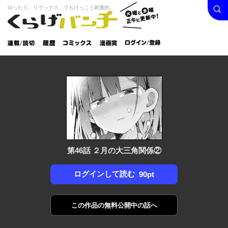
検索
火曜と
ゆったり、リラックス。でもけっこう刺激的。
くらげバンチ
金曜正
ログイン /
午に更
登録
新中！
連載/読
履
コミック
漫画
切
歴
ス
賞
第46話 ２月の大三角関係②
ログインして読む
90pt
この作品の
無料公開中の話へ