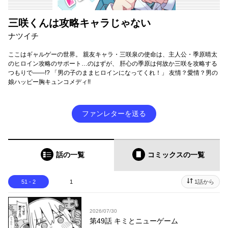
三咲くんは攻略キャラじゃない
ナツイチ
ここはギャルゲーの世界。 親友キャラ・三咲泉の使命は、主人公・季原晴太
のヒロイン攻略のサポート…のはずが、 肝心の季原は何故か三咲を攻略する
つもりで――!? 「男の子のままヒロインになってくれ！」 友情？愛情？男の
娘ハッピー胸キュンコメディ!!
ファンレターを送る
話の一覧
コミックス
の一覧
51 - 2
1
1話から
2026/07/30
第49話 キミとニューゲーム