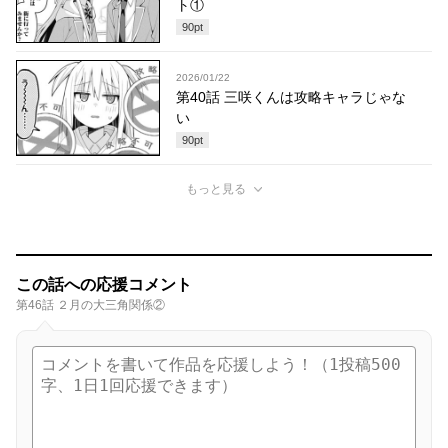
ト①
90
pt
2026/01/22
第40話 三咲くんは攻略キャラじゃな
い
90
pt
もっと見る
この話への応援コメント
第46話 ２月の大三角関係②