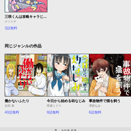
三咲くんは攻略キャラじゃない
ナツイチ
3話無料
同じジャンルの作品
働かないふたり
今日から始める幼なじみ
事故物件で猫を飼う
吉田 覚
帯屋ミドリ
澤部なみ
40話無料
9話無料
6話無料
上にもどる