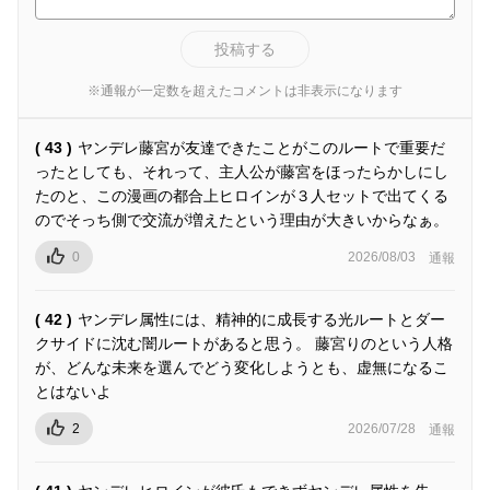
投稿する
※通報が一定数を超えたコメントは非表示になります
( 43 )
ヤンデレ藤宮が友達できたことがこのルートで重要だ
ったとしても、それって、主人公が藤宮をほったらかしにし
たのと、この漫画の都合上ヒロインが３人セットで出てくる
のでそっち側で交流が増えたという理由が大きいからなぁ。
0
2026/08/03
通報
( 42 )
ヤンデレ属性には、精神的に成長する光ルートとダー
クサイドに沈む闇ルートがあると思う。 藤宮りのという人格
が、どんな未来を選んでどう変化しようとも、虚無になるこ
とはないよ
2
2026/07/28
通報