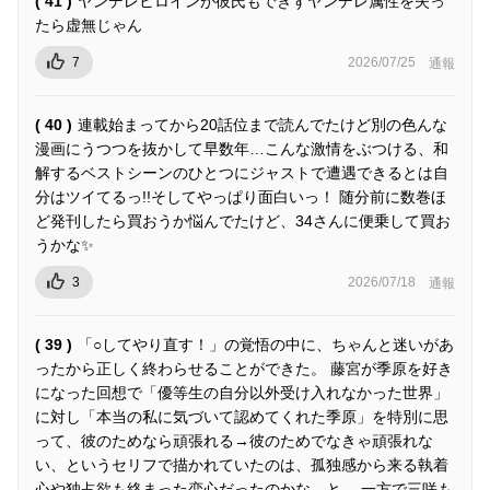
( 41 )
ヤンデレヒロインが彼氏もできずヤンデレ属性を失っ
たら虚無じゃん
7
2026/07/25
通報
( 40 )
連載始まってから20話位まで読んでたけど別の色んな
漫画にうつつを抜かして早数年…こんな激情をぶつける、和
解するベストシーンのひとつにジャストで遭遇できるとは自
分はツイてるっ!!そしてやっぱり面白いっ！ 随分前に数巻ほ
ど発刊したら買おうか悩んでたけど、34さんに便乗して買お
うかな✨
3
2026/07/18
通報
( 39 )
「○してやり直す！」の覚悟の中に、ちゃんと迷いがあ
ったから正しく終わらせることができた。 藤宮が季原を好き
になった回想で「優等生の自分以外受け入れなかった世界」
に対し「本当の私に気づいて認めてくれた季原」を特別に思
って、彼のためなら頑張れる→彼のためでなきゃ頑張れな
い、というセリフで描かれていたのは、孤独感から来る執着
心や独占欲も絡まった恋心だったのかな…と。 一方で三咲も