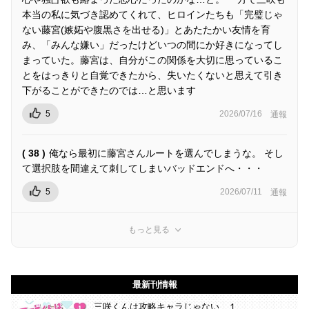
本当の私に気づき認めてくれて、ヒロインたちも「完璧じゃ
ない藤宮(嫉妬や腹黒さを出せる)」とあたたかい友情を育
み、「みんな嫌い」だったけどいつの間にか好きになってし
まっていた。藤宮は、自分がこの関係を大切に思っているこ
とをはっきりと自覚できたから、失いたくないと思えて引き
下がることができたのでは…と思います
5
2026/07/16
通報
( 38 )
俺なら最初に藤宮さんルートを選んでしまうな。 そし
て選択肢を間違えて刺してしまいバッドエンドへ・・・
5
2026/07/11
通報
もっと見る
最新刊情報
三咲くんは攻略キャラじゃない １