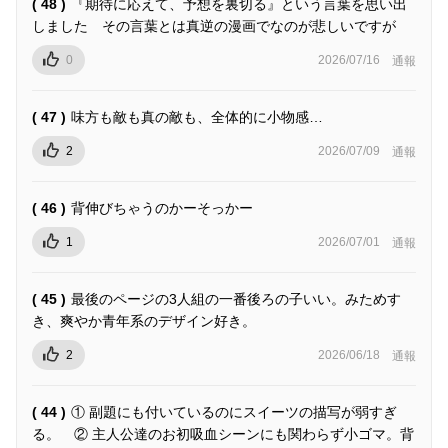
( 48 )
『期待に応えて、予想を裏切る』という言葉を思い出
しました その言葉とは真逆の漫画でなのが悲しいですが
0
2026/07/16
通報
( 47 )
味方も敵も真の敵も、全体的に小物感…
2
2026/07/09
通報
( 46 )
背伸びちゃうのかーそっかー
1
2026/07/01
通報
( 45 )
最後のページの3人組の一番後ろの子いい。みためす
き、爽やか青年系のデザイン好き。
2
2026/06/18
通報
( 44 )
① 副題にも付いているのにスイーツの描写が弱すぎ
る。 ② 主人公達のお初吸血シーンにも関わらず小ゴマ。背