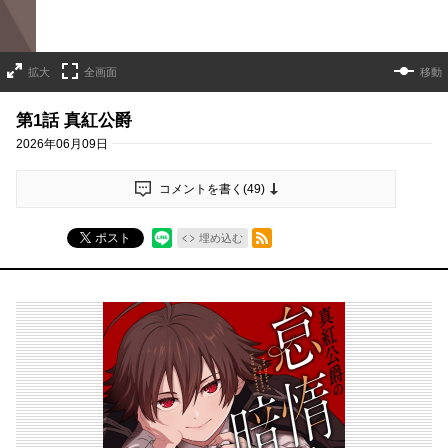
拡大
全画面
移動
第1話 真紅公爵
2026年06月09日
コメントを書く(
49
)
RSSフィード
ポスト
埋め込む