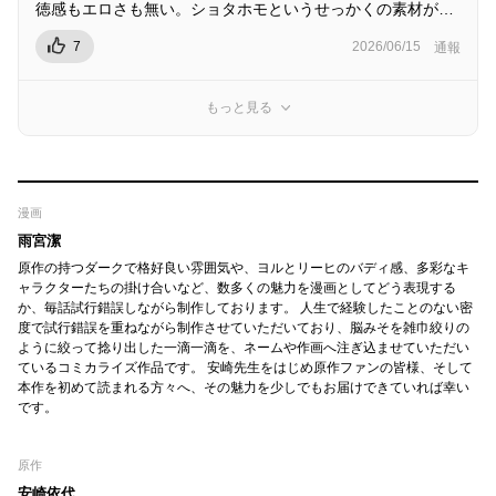
徳感もエロさも無い。ショタホモというせっかくの素材が…
7
2026/06/15
通報
もっと見る
漫画
雨宮潔
原作の持つダークで格好良い雰囲気や、ヨルとリーヒのバディ感、多彩なキ
ャラクターたちの掛け合いなど、数多くの魅力を漫画としてどう表現する
か、毎話試行錯誤しながら制作しております。 人生で経験したことのない密
度で試行錯誤を重ねながら制作させていただいており、脳みそを雑巾絞りの
ように絞って捻り出した一滴一滴を、ネームや作画へ注ぎ込ませていただい
ているコミカライズ作品です。 安崎先生をはじめ原作ファンの皆様、そして
本作を初めて読まれる方々へ、その魅力を少しでもお届けできていれば幸い
です。
原作
安崎依代