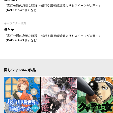
『真紅公爵の怠惰な暗躍 ～妖精や魔術師対策よりもスイーツが大事～』
（KADOKAWA刊）など
キャラクター原案
煮たか
『真紅公爵の怠惰な暗躍 ～妖精や魔術師対策よりもスイーツが大事～』
（KADOKAWA刊）など
同じジャンルの作品