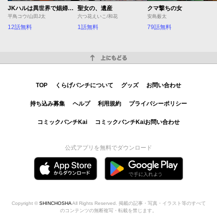
JKハルは異世界で娼婦になった Winter
聖女の、遺産
クマ撃ちの女
平鳥コウ/山田J太
六つ花えいこ/和花
安島薮太
12話無料
1話無料
79話無料
上にもどる
TOP
くらげバンチについて
グッズ
お問い合わせ
持ち込み募集
ヘルプ
利用規約
プライバシーポリシー
コミックバンチKai
コミックバンチKaiお問い合わせ
公式アプリを無料でダウンロード
Copyright ©
SHINCHOSHA
All Rights Reserved. 掲載の記事・写真・イラスト等のすべて
のコンテンツの無断複写・転載を禁じます。