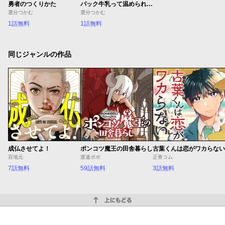
勇者のつくりかた
パック牛乳って温められますか？
選分つかむ
選分つかむ
1話無料
1話無料
同じジャンルの作品
成仏させてよ！
ポンコツ魔王の田舎暮らし
古葉くんは恋がワカらない
百地元
渡邉ポポ
正青コム
7話無料
59話無料
3話無料
上にもどる