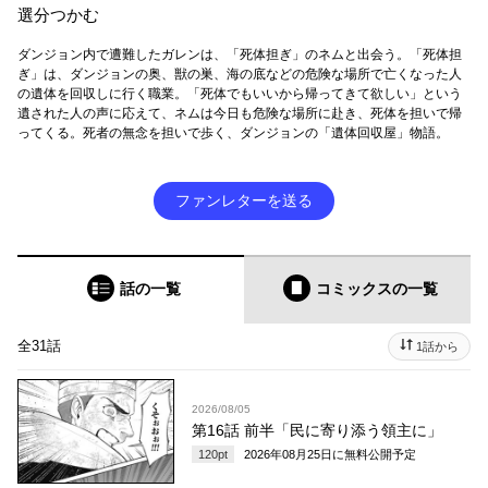
選分つかむ
ダンジョン内で遭難したガレンは、「死体担ぎ」のネムと出会う。「死体担
ぎ」は、ダンジョンの奥、獣の巣、海の底などの危険な場所で亡くなった人
の遺体を回収しに行く職業。「死体でもいいから帰ってきて欲しい」という
遺された人の声に応えて、ネムは今日も危険な場所に赴き、死体を担いで帰
ってくる。死者の無念を担いで歩く、ダンジョンの「遺体回収屋」物語。
ファンレターを送る
話の一覧
コミックス
の一覧
全31話
1話から
2026/08/05
第16話 前半「民に寄り添う領主に」
120
pt
2026年08月25日
に無料公開予定