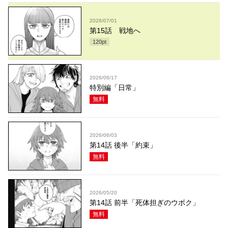
2026/07/01
第15話 戦地へ
120
pt
2026/06/17
特別編「日常」
無料
2026/06/03
第14話 後半「約束」
無料
2026/05/20
第14話 前半「死体担ぎのウボク」
無料