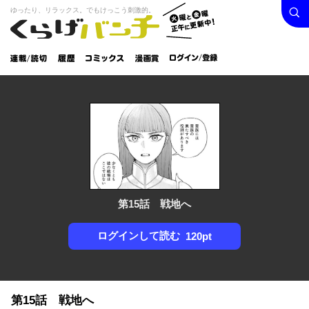
検索
火曜と
ゆったり、リラックス。でもけっこう刺激的。
くらげバンチ
金曜正
ログイン /
午に更
登録
新中！
連載/読
履
コミック
漫画
切
歴
ス
賞
第15話 戦地へ
ログインして読む
120pt
第15話 戦地へ