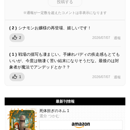
投稿する
※通報が一定数を超えたコメントは非表示になります
( 2 )
シナモンお嬢様の再登場、嬉しいです！
2
2026/07/07
通報
( 1 )
戦場の描写も凄まじい。手練れバディの疾走感もとても
いいが、今度は物凄く苦い結末になりそうだな。最後のは対
象者が魔法でアンデッドとか？？
1
2026/07/07
通報
最新刊情報
死体担ぎのネム 1
選分 つかむ