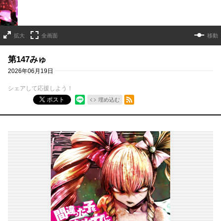
拡大
全画面
移動
第147みゅ
2026年06月19日
シェアして応援しよう！
RSSフィード
ポスト
埋め込む