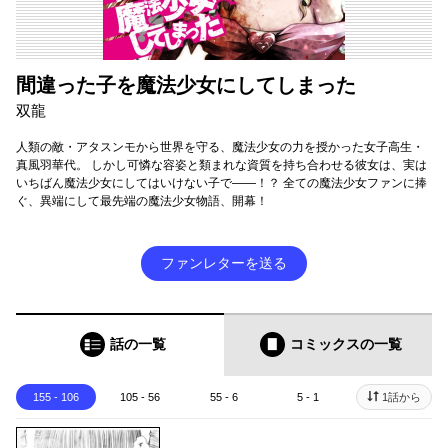
間違った子を魔法少女にしてしまった
双龍
人類の敵・アタスンモから世界を守る、魔法少女の力を授かった女子高生・
真風羽華代。 しかし可憐な容姿と類まれな資質を持ち合わせる彼女は、実は
いちばん魔法少女にしてはいけない子で――！？ 全ての魔法少女ファンに捧
ぐ、異端にして最先端の魔法少女物語、開幕！
ファンレターを送る
話の一覧
コミックス
の一覧
155 - 106
105 - 56
55 - 6
5 - 1
1話から