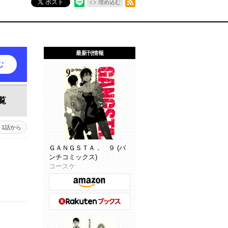
ポスト
埋め込む
最新刊情報
む
覧
1話から
ＧＡＮＧＳＴＡ． ９ (バ
ンチコミックス)
コースケ