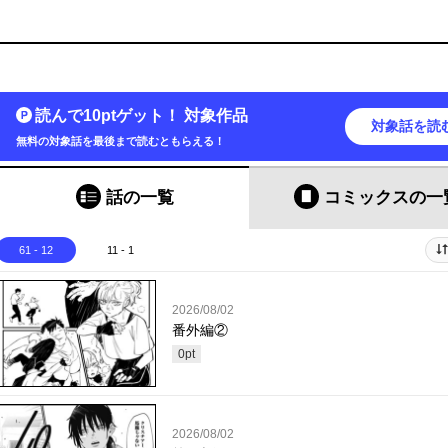
読んで10ptゲット！ 対象作品
対象話を読
無料の対象話を最後まで読むともらえる！
話の一覧
コミックス
の一
61 - 12
11 - 1
2026/08/02
番外編②
0
pt
2026/08/02