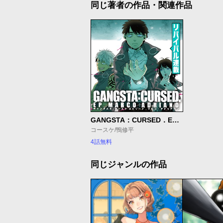
同じ著者の作品・関連作品
GANGSTA：CURSED．EP_MARCO ADRIANO
コースケ/鴨修平
4話無料
同じジャンルの作品