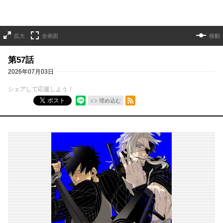
拡大
全画面
移動
第57話
2026年07月03日
シェアして応援しよう！
RSSフィード
ポスト
埋め込む