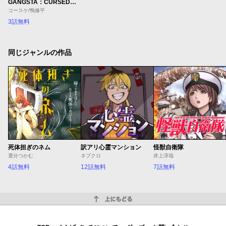
GANGSTA：CURSED．EP_MARCO ADRIANO
コースケ/鴨修平
3話無料
同じジャンルの作品
死体担ぎのネム
訳アリ心霊マンション
怪獣自衛隊
選分つかむ
ネブクロ
井上淳哉
4話無料
12話無料
7話無料
上にもどる