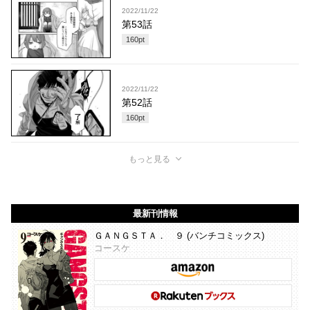
2022/11/22
第53話
160
pt
2022/11/22
第52話
160
pt
もっと見る
最新刊情報
ＧＡＮＧＳＴＡ． ９ (バンチコミックス)
コースケ