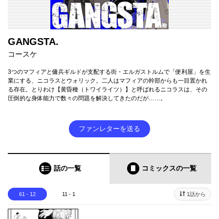
GANGSTA.
コースケ
3つのマフィアと傭兵ギルドが支配する街・エルガストルムで「便利屋」を生
業にする、ニコラスとウォリック。二人はマフィアの幹部からも一目置かれ
る存在。とりわけ【黄昏種（トワイライツ）】と呼ばれるニコラスは、その
圧倒的な身体能力で数々の問題を解決してきたのだが……。
ファンレターを送る
話の一覧
コミックス
の一覧
61 - 12
11 - 1
1話から