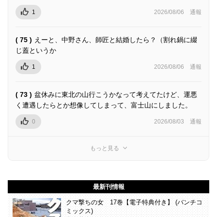
1
2026/08/06
通報
( 75 )
えーと、中野さん、師匠と結婚したら？（割れ鍋に綴
じ蓋というか
1
2026/08/06
通報
( 73 )
盆休みに東北の山行こうかなって考えてたけど、運悪
く遭遇したらとか想像してしまって、富士山にしました。
0
2026/08/03
通報
もっと見る
最新刊情報
クマ撃ちの女 17巻【電子特典付き】 (バンチコ
ミックス)