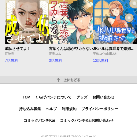
成仏させてよ！
古葉くんは恋がワカらない
JKハルは異世界で娼婦になった Winter
百地元
正青コム
平鳥コウ/山田J太
7話無料
3話無料
12話無料
上にもどる
TOP
くらげバンチについて
グッズ
お問い合わせ
持ち込み募集
ヘルプ
利用規約
プライバシーポリシー
コミックバンチKai
コミックバンチKaiお問い合わせ
公式アプリを無料でダウンロード