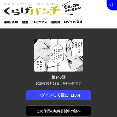
検索
火曜と
ゆったり、リラックス。でもけっこう刺激的。
くらげバンチ
金曜正
ログイン /
午に更
登録
新中！
連載/読
履
コミック
漫画
切
歴
ス
賞
第146話
2026年09月18日に無料公開予定
ログインして読む
110pt
この作品の
無料公開中の話へ