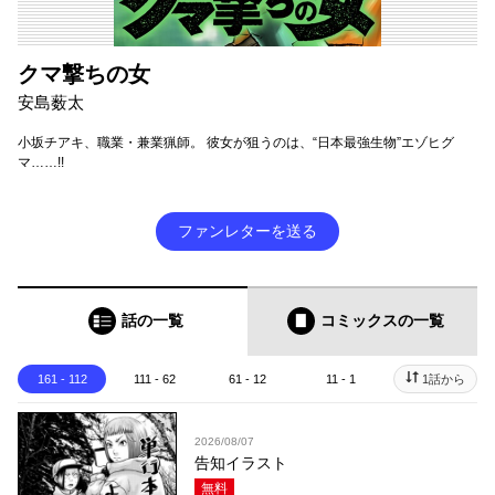
クマ撃ちの女
安島薮太
小坂チアキ、職業・兼業猟師。 彼女が狙うのは、“日本最強生物”エゾヒグ
マ……!!
ファンレターを送る
話の一覧
コミックス
の一覧
161 - 112
111 - 62
61 - 12
11 - 1
1話から
2026/08/07
告知イラスト
無料