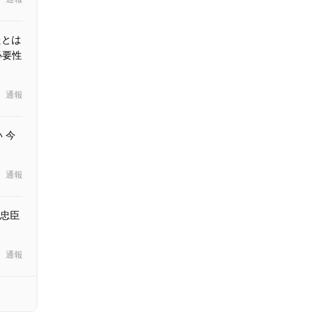
たとは
必要性
通報
 今
通報
忠臣
通報