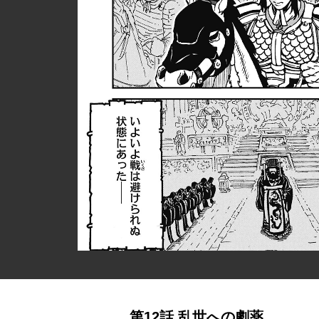
第12話 乱世への劇薬