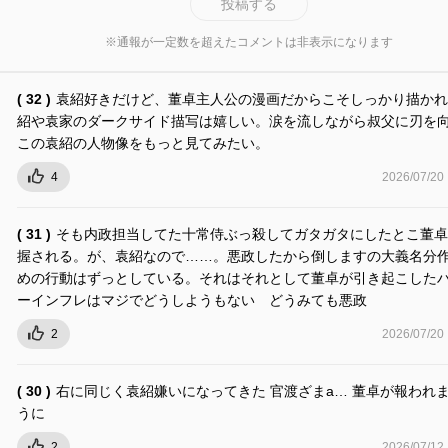
投稿する
※通報が一定数を超えたコメントは非表示になります
( 32 )
袁紹好きだけど、董卓主人公の漫画だからこそしっかり描かれ
紹や袁家のダークサイド描写は嬉しい。涙を流しながら叔父に刃を
この袁紹の人物像をもっと見てみたい。
4
2026/07/20
( 31 )
そも内政担当してた十常侍ぶっ殺してガタガタにしたとこ董卓
握される。が、袁紹なので……。悪政したから倒しますの大義名分
めの行動はずっとしている。それはそれとして董卓が引き起こした
ーインフレはマジでどうしようもない どうみても悪政
2
2026/07/20
( 30 )
右に同じく袁紹嫌いになってきた 官渡ざまa… 董卓が報われ
うに
2
2026/07/12