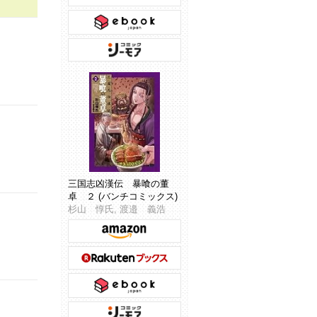
三国志凶漢伝 暴喰の董
卓 ２ (バンチコミックス)
杉山 惇氏, 渡邉 義浩