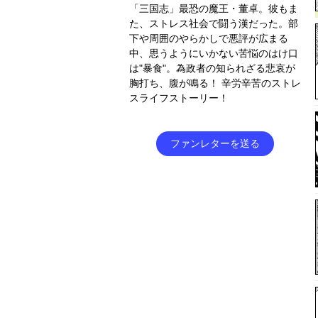
「三国志」最恐の魔王・董卓。彼もま
た、ストレス社会で闘う漢だった。部
下や周囲のやらかしで悪評が広まる
中、思うようにいかない苦悩のはけ口
は"暴食"。為政者の知られざる悲哀が
胸打ち、腹が鳴る！ 辛労辛苦のストレ
スライフストーリー！
ファンレターを送る