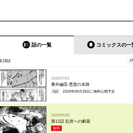
話の一覧
コミックス
の一
全18話
2026/07/03
番外編⑤ 悪貨の末路
0
pt
2026年08月28日
に無料公開予定
2026/06/26
第12話 乱世への劇薬
無料