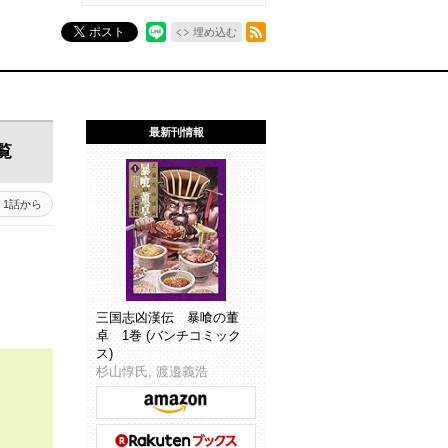
RSSフィード
ポスト
埋め込む
最新刊情報
覧
1話から
三国志凶漢伝 暴喰の董
卓 1巻 (バンチコミック
ス)
杉山惇氏, 渡邉義浩