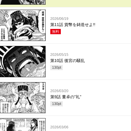
2026/06/19
第11話 貨幣を鋳造せよ!!
無料
2026/05/15
第10話 後宮の騒乱
130
pt
2026/03/20
第9話 董卓の"礼"
130
pt
2026/03/06