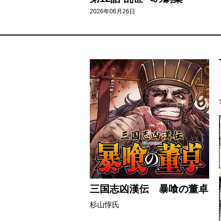
2026年06月26日
三国志凶漢伝 暴喰の董卓
杉山惇氏