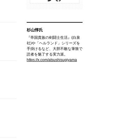
杉山惇氏
『帝国貴族の剣闘士生活』(白泉
社)や「ヘルランド」シリーズを
手掛けるなど、大胆不敵な筆致で
読者を魅了する実力派。
https://x.com/atsushisugiyama