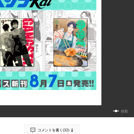
移動
コメントを書く(
32
)