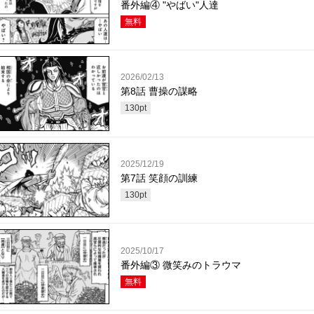
番外編④ "やばい"人達
無料
2026/02/13
第8話 曹操の謀略
130
pt
2025/12/19
第7話 笑顔の訓練
130
pt
2025/10/17
番外編③ 微笑みのトラウマ
無料