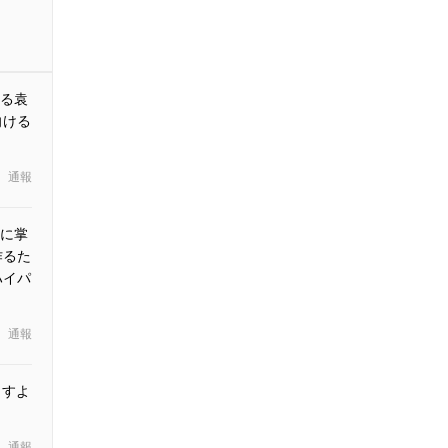
る袁
向ける
通報
に掌
作るた
ハイパ
通報
ますよ
通報