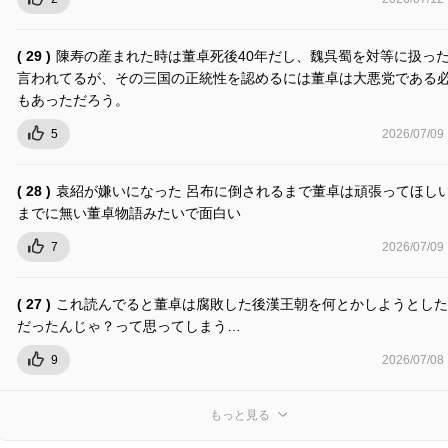
( 29 )
陳寿の産まれた時は董卓死後40年だし、魏呉蜀を対等に扱っ
言われてるが、その三国の正統性を認めるには董卓は大悪党である
もあっただろう。
5
2026/07/09
( 28 )
袁紹が嫌いになった 呂布に倒されるまで董卓は頑張ってほしい
までに無い董卓物語みたいで面白い
7
2026/07/09
( 27 )
これ読んでると董卓は腐敗した後漢王朝を何とかしようとした
だったんじゃ？って思ってしまう…
9
2026/07/08
もっと見る