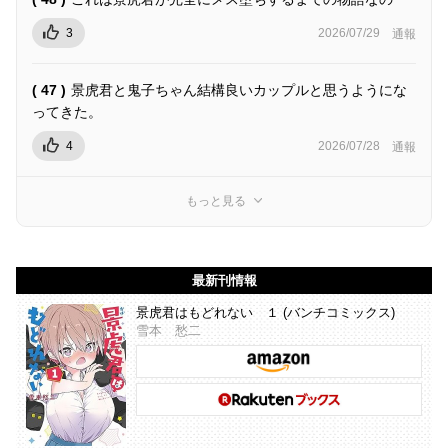
3
2026/07/29
通報
( 47 )
景虎君と鬼子ちゃん結構良いカップルと思うようにな
ってきた。
4
2026/07/28
通報
もっと見る
最新刊情報
景虎君はもどれない １ (バンチコミックス)
雪本 愁二