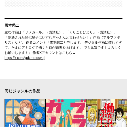
雪本愁二
主な作品は『サメガール』（講談社）、『くりことびより』（講談社）、
『冷遇された第七皇子はいずれぎゃふんと言わせたい！』作画（アルファポ
リス）など。 作者コメント「雪本愁二と申します。 デジタル作画に慣れすぎ
て、たまにアナログで描くと首が悲鳴をあげます。 でも元気です！よろしく
お願いします！」 作者Xアカウントはこちら→
https://x.com/yukimotosyuji
同じジャンルの作品