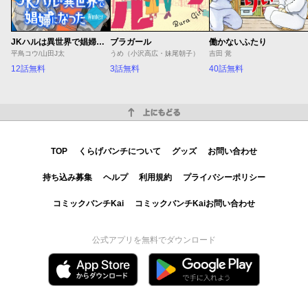
JKハルは異世界で娼婦になった Winter
ブラガール
働かないふたり
平鳥コウ/山田J太
うめ（小沢高広・妹尾朝子）
吉田 覚
12話無料
3話無料
40話無料
上にもどる
TOP
くらげバンチについて
グッズ
お問い合わせ
持ち込み募集
ヘルプ
利用規約
プライバシーポリシー
コミックバンチKai
コミックバンチKaiお問い合わせ
公式アプリを無料でダウンロード