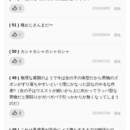
1
2026/08/05
通報
( 51 )
種おじさんまだー
0
2026/08/04
通報
( 50 )
カシャカシャカシャカシャ
1
2026/07/31
通報
( 49 )
無理な展開のようで今は女の子の体型だから男物のズ
ボンがずり落ちやすいという理にかなった話なのやるな作
者!!（女の子はウエストが細いから上に向かってラッパ型な
男物だと胴回りがガバガバで引っかかりが無くなってしまう
のだ）
2
2026/07/30
通報
( 48 )
これは景虎君が完全にメス堕ちするまでの物語なの