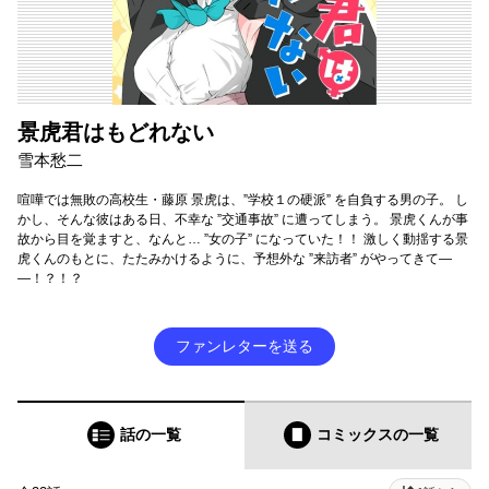
景虎君はもどれない
雪本愁二
喧嘩では無敗の高校生・藤原 景虎は、”学校１の硬派” を自負する男の子。 し
かし、そんな彼はある日、不幸な ”交通事故” に遭ってしまう。 景虎くんが事
故から目を覚ますと、なんと… ”女の子” になっていた！！ 激しく動揺する景
虎くんのもとに、たたみかけるように、予想外な ”来訪者” がやってきて―
―！？！？
ファンレターを送る
話の一覧
コミックス
の一覧