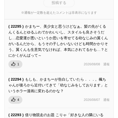
投稿する
※通報が一定数を超えたコメントは非表示になります
( 22295 )
かまちー、美少女と思うけどなぁ。髪の先がくる
んくるんとゆるふわでかわいいし、スタイルも良さそうだ
し…恋愛運が悪いというか思いを寄せてる幼なじみの翼くん
がいるんだから、もうその子しかいないけども時間かかりそ
う。翼くんも生意気でなければ、本気にされてるかも…？と
にかくがんばって～
1
2026/08/08
通報
( 22294 )
もしも、かまちーが告白していたら．．．。楓ち
ゃんが後ろから近付いてきて「幼なじみをしております」と
いうホラー漫画に変わるのかな？
4
2026/08/07
通報
( 22293 )
借り物競走のお題 こりゃ「好きな人の隣にいる