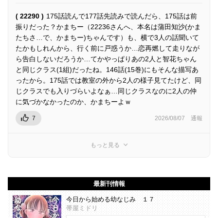
( 22290 )
175話読んで177話先読みで読んだら、175話は前
振りだった？かまちー（22236さんへ、本名は蒲田知沙(かま
たちさ…で、かまちー)ちゃんです）も、横で3人の話聞いて
たかもしれんから、行く前に戸惑うか…恋再燃して走りなが
ら告白しないだろうか…てかやっぱりあの2人と智花ちゃん
と同じクラス(1組)だったね。146話(15巻)にもそんな描写あ
ったから。175話では教室の外から2人の様子見てたけど、同
じクラスでも入りづらいよなぁ…同じクラスなのに2人の仲
に気づかなかったのか、かまちーよｗ
7
2026/08/07
通報
もっと見る
最新刊情報
今日から始める幼なじみ １７
帯屋ミドリ