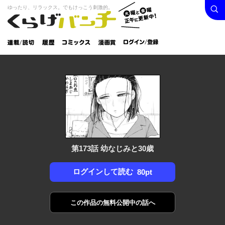
検索
火曜と
ゆったり、リラックス。でもけっこう刺激的。
くらげバンチ
金曜正
ログイン /
午に更
登録
新中！
連載/読
履
コミック
漫画
切
歴
ス
賞
第173話 幼なじみと30歳
ログインして読む
80pt
この作品の
無料公開中の話へ