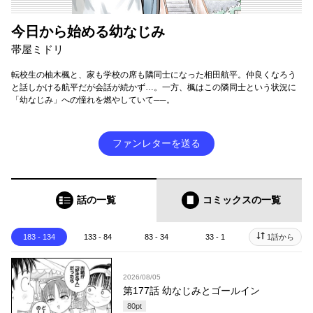
今日から始める幼なじみ
帯屋ミドリ
転校生の柚木楓と、家も学校の席も隣同士になった相田航平。仲良くなろう
と話しかける航平だが会話が続かず…。一方、楓はこの隣同士という状況に
「幼なじみ」への憧れを燃やしていて──。
ファンレターを送る
話の一覧
コミックス
の一覧
183 - 134
133 - 84
83 - 34
33 - 1
1話から
2026/08/05
第177話 幼なじみとゴールイン
80
pt