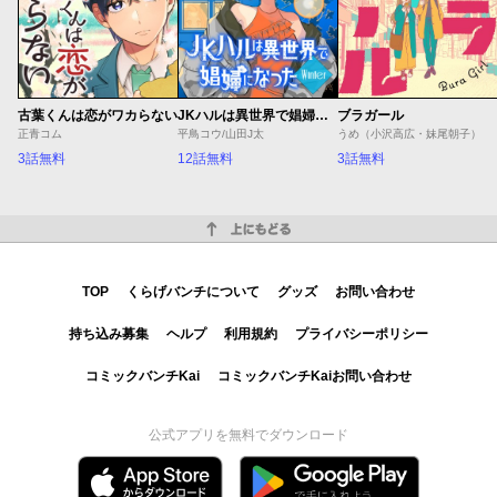
古葉くんは恋がワカらない
JKハルは異世界で娼婦になった Winter
ブラガール
正青コム
平鳥コウ/山田J太
うめ（小沢高広・妹尾朝子）
3話無料
12話無料
3話無料
上にもどる
TOP
くらげバンチについて
グッズ
お問い合わせ
持ち込み募集
ヘルプ
利用規約
プライバシーポリシー
コミックバンチKai
コミックバンチKaiお問い合わせ
公式アプリを無料でダウンロード