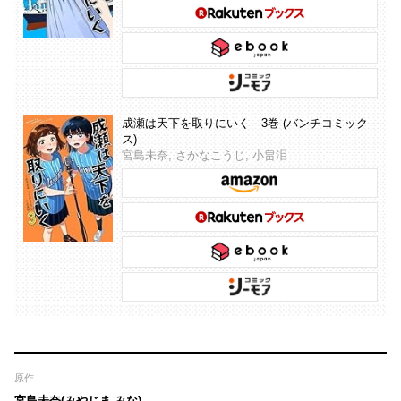
成瀬は天下を取りにいく 3巻 (バンチコミック
ス)
宮島未奈, さかなこうじ, 小畠泪
原作
宮島未奈(みやじま みな)