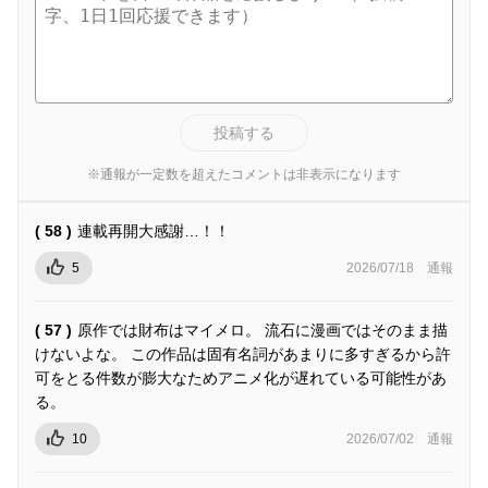
投稿する
※通報が一定数を超えたコメントは非表示になります
( 58 )
連載再開大感謝…！！
5
2026/07/18
通報
( 57 )
原作では財布はマイメロ。 流石に漫画ではそのまま描
けないよな。 この作品は固有名詞があまりに多すぎるから許
可をとる件数が膨大なためアニメ化が遅れている可能性があ
る。
10
2026/07/02
通報