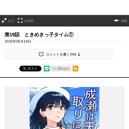
拡大
全画面
移動
第19話 ときめきっ子タイム①
2026年06月19日
コメントを書く(
58
)
RSSフィード
ポスト
埋め込む