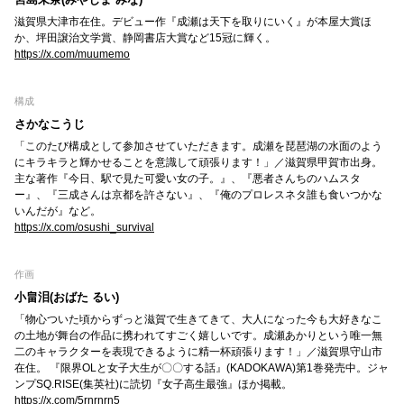
滋賀県大津市在住。デビュー作『成瀬は天下を取りにいく』が本屋大賞ほ
か、坪田譲治文学賞、静岡書店大賞など15冠に輝く。
https://x.com/muumemo
構成
さかなこうじ
「このたび構成として参加させていただきます。成瀬を琵琶湖の水面のよう
にキラキラと輝かせることを意識して頑張ります！」／滋賀県甲賀市出身。
主な著作『今日、駅で見た可愛い女の子。』、『悪者さんちのハムスタ
ー』、『三成さんは京都を許さない』、『俺のプロレスネタ誰も食いつかな
いんだが』など。
https://x.com/osushi_survival
作画
小畠泪(おばた るい)
「物心ついた頃からずっと滋賀で生きてきて、大人になった今も大好きなこ
の土地が舞台の作品に携われてすごく嬉しいです。成瀬あかりという唯一無
二のキャラクターを表現できるように精一杯頑張ります！」／滋賀県守山市
在住。 『限界OLと女子大生が〇〇する話』(KADOKAWA)第1巻発売中。ジャ
ンプSQ.RISE(集英社)に読切『女子高生最強』ほか掲載。
https://x.com/5rnrnrn5