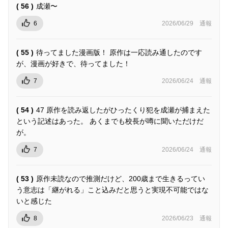
( 56 )
成瀬〜
6
2026/06/29
通報
( 55 )
待ってました漫画版！ 原作は一応読み通したのです
が、漫画が好きで、待ってました！
7
2026/06/24
通報
( 54 )
47 原作を読み返したがひったくり犯を成瀬が捕まえた
という記述はあった。 あくまでも校長が噂に聞いただけだ
が。
7
2026/06/24
通報
( 53 )
原作未読なので推測だけど、200歳まで生きるってい
う意志は「継がれる」こと込みだと思うと実現不可能ではな
いと感じた
8
2026/06/23
通報