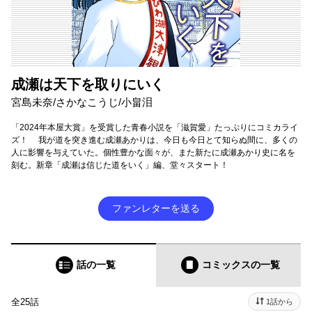
成瀬は天下を取りにいく
宮島未奈/さかなこうじ/小畠泪
「2024年本屋大賞」を受賞した青春小説を「滋賀愛」たっぷりにコミカライ
ズ！ 我が道を突き進む成瀬あかりは、今日も今日とて知らぬ間に、多くの
人に影響を与えていた。個性豊かな面々が、また新たに成瀬あかり史に名を
刻む。新章「成瀬は信じた道をいく」編、堂々スタート！
ファンレターを送る
話の一覧
コミックス
の一覧
全25話
1話から