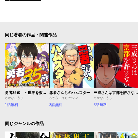
同じ著者の作品・関連作品
勇者35歳 ～世界を救っていたら婚期を逃しました～
悪者さんちのハムスター
三成さんは京都を許さない―琵琶湖ノ水ヲ止メヨ―
さかなこうじ
さかなこうじ/ヤシン
さかなこうじ
1話無料
3話無料
3話無料
同じジャンルの作品