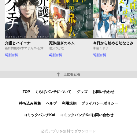
介護とハイエナ
死体担ぎのネム
今日から始める幼なじみ
甚野博則/鈴木マサカズ/石津のぞみ
選分つかむ
帯屋ミドリ
6話無料
4話無料
9話無料
上にもどる
TOP
くらげバンチについて
グッズ
お問い合わせ
持ち込み募集
ヘルプ
利用規約
プライバシーポリシー
コミックバンチKai
コミックバンチKaiお問い合わせ
公式アプリを無料でダウンロード