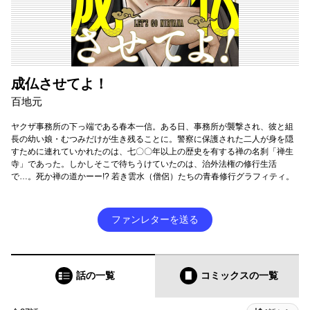
成仏させてよ！
百地元
ヤクザ事務所の下っ端である春本一信。ある日、事務所が襲撃され、彼と組
長の幼い娘・むつみだけが生き残ることに。警察に保護された二人が身を隠
すために連れていかれたのは、七〇〇年以上の歴史を有する禅の名刹「禅生
寺」であった。しかしそこで待ちうけていたのは、治外法権の修行生活
で…。死か禅の道かーー!? 若き雲水（僧侶）たちの青春修行グラフィティ。
ファンレターを送る
話の一覧
コミックス
の一覧