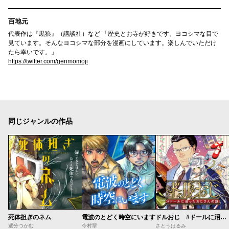
百地元
代表作は『黒狼』（講談社）など 「歴史とお寺が好きです。ヨコシマな目で
見ています。そんなヨコシマな部分を漫画にしています。楽しんでいただけ
たら幸いです。」
https://twitter.com/genmomoji
同じジャンルの作品
死体担ぎのネム
電波のとどく時空にいます
ドルおじ #ドールに沼ったおじさんの話
選分つかむ
今村翠
さとうはるみ