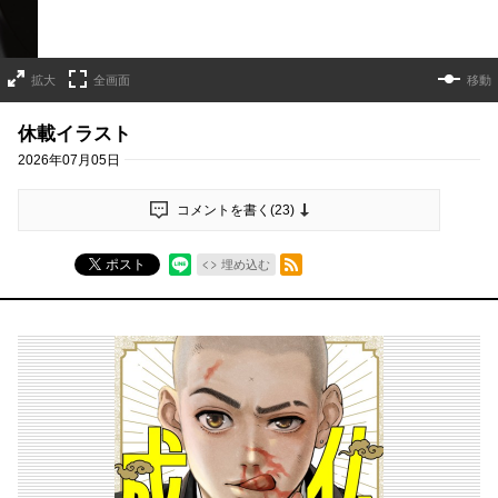
拡大
全画面
移動
休載イラスト
2026年07月05日
コメントを書く(
23
)
RSSフィード
ポスト
埋め込む