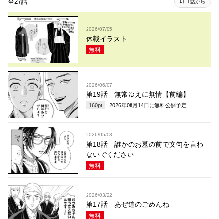
全27話
1話から
2026/07/05
休載イラスト
無料
2026/06/07
第19話 無常ゆえに無情【前編】
160
pt
2026年08月14日
に無料公開予定
2026/05/03
第18話 誰かのお墓の前で文句を言わ
ないでください
無料
2026/03/22
第17話 あぜ道のごめんね
無料