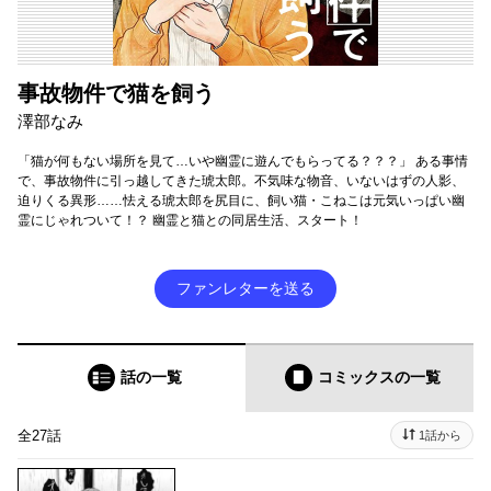
事故物件で猫を飼う
澤部なみ
「猫が何もない場所を見て…いや幽霊に遊んでもらってる？？？」 ある事情
で、事故物件に引っ越してきた琥太郎。不気味な物音、いないはずの人影、
迫りくる異形……怯える琥太郎を尻目に、飼い猫・こねこは元気いっぱい幽
霊にじゃれついて！？ 幽霊と猫との同居生活、スタート！
ファンレターを送る
話の一覧
コミックス
の一覧
全27話
1話から