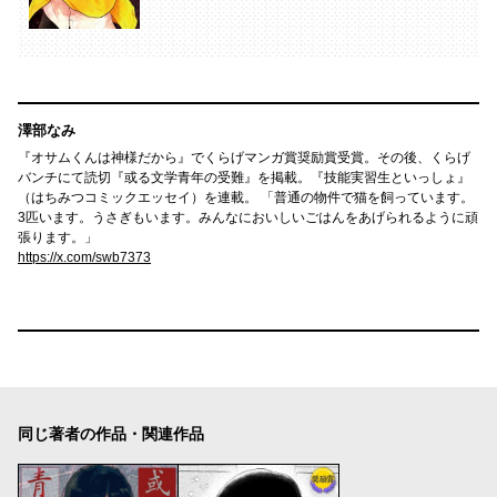
澤部なみ
『オサムくんは神様だから』でくらげマンガ賞奨励賞受賞。その後、くらげ
バンチにて読切『或る文学青年の受難』を掲載。『技能実習生といっしょ』
（はちみつコミックエッセイ）を連載。 「普通の物件で猫を飼っています。
3匹います。うさぎもいます。みんなにおいしいごはんをあげられるように頑
張ります。」
https://x.com/swb7373
同じ著者の作品・関連作品