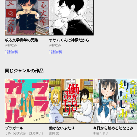
或る文学青年の受難
オサムくんは神様だから
澤部なみ
澤部なみ
1話無料
1話無料
同じジャンルの作品
ブラガール
働かないふたり
今日から始める幼なじみ
うめ（小沢高広・妹尾朝子）
吉田 覚
帯屋ミドリ