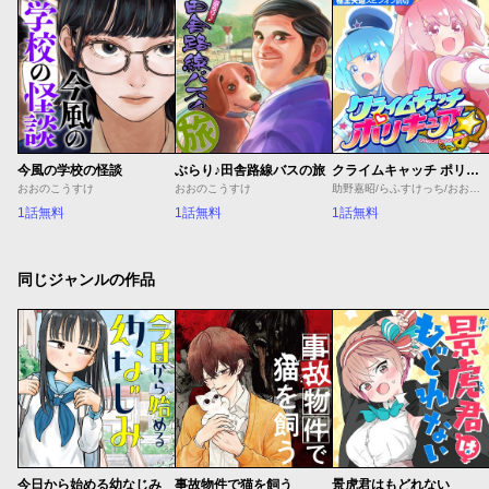
今風の学校の怪談
ぶらり♪田舎路線バスの旅
クライムキャッチ ポリキュア☆
おおのこうすけ
おおのこうすけ
助野嘉昭/らふすけっち/おおのこうすけ
1話無料
1話無料
1話無料
同じジャンルの作品
今日から始める幼なじみ
事故物件で猫を飼う
景虎君はもどれない