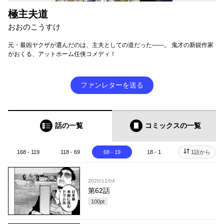
極主夫道
おおのこうすけ
元・最凶ヤクザが選んだのは、主夫としての道だった――。 鬼才の新鋭作家
がおくる、アットホーム任侠コメディ！
ファンレターを送る
話の一覧
コミックス
の一覧
168 - 119
118 - 69
68 - 19
18 - 1
1話から
2020/12/04
第62話
100
pt