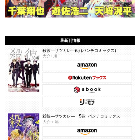
最新刊情報
殺彼―サツカレ―(6) (バンチコミックス)
大介+旭
殺彼―サツカレ― 5巻: バンチコミックス
大介＋旭