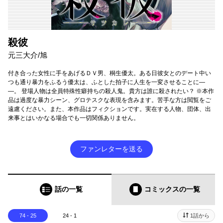
殺彼
元三大介/旭
付き合った女性に手をあげるＤＶ男、桐生優太。ある日彼女とのデート中い
つも通り暴力をふるう優太は、ふとした拍子に人生を一変させることに―
―。 登場人物は全員特殊性癖持ちの殺人鬼。貴方は誰に殺されたい？ ※本作
品は過度な暴力シーン、グロテスクな表現を含みます。苦手な方は閲覧をご
遠慮ください。また、本作品はフィクションです。実在する人物、団体、出
来事とはいかなる場合でも一切関係ありません。
ファンレターを送る
話の一覧
コミックス
の一覧
74 - 25
24 - 1
1話から