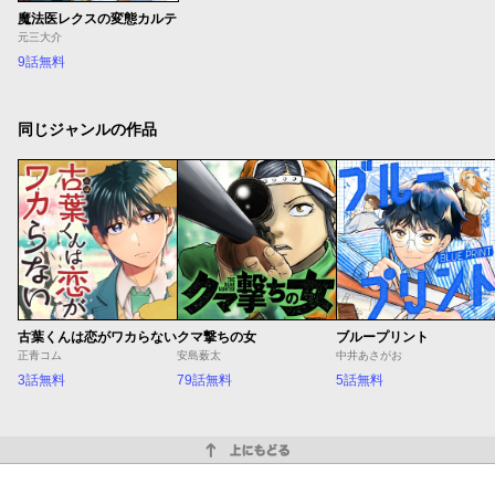
魔法医レクスの変態カルテ
元三大介
9話無料
同じジャンルの作品
古葉くんは恋がワカらない
クマ撃ちの女
ブループリント
正青コム
安島薮太
中井あさがお
3話無料
79話無料
5話無料
上にもどる