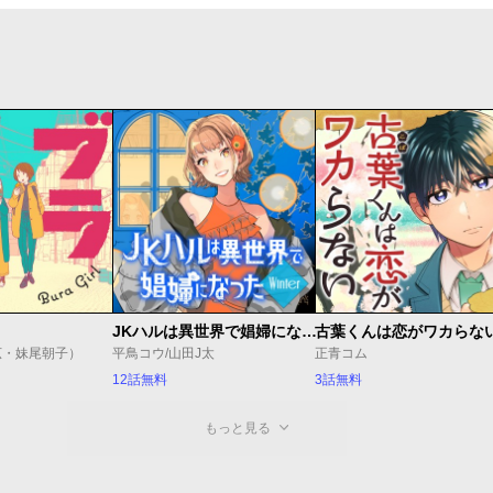
JKハルは異世界で娼婦になった Winter
古葉くんは恋がワカらな
広・妹尾朝子）
平鳥コウ/山田J太
正青コム
12話無料
3話無料
もっと見る