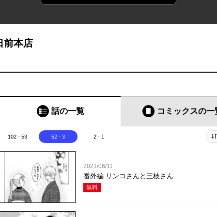
日前本店
話の一覧
コミックス
の一
102 - 53
52 - 3
2 - 1
2021/06/11
番外編 リンコさんと三枝さん
無料