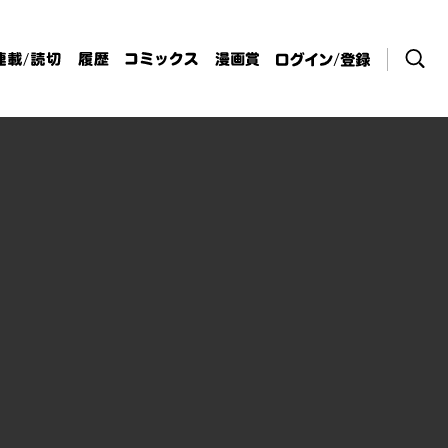
検索
連載/読切
履歴
コミックス
漫画賞
ログイン / 登
録