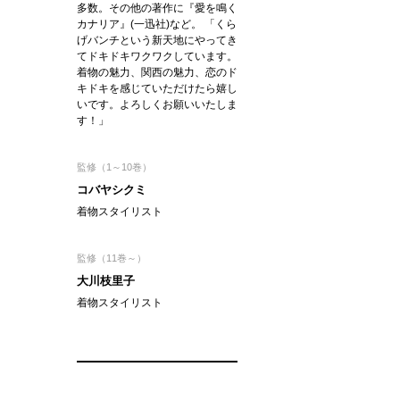
多数。その他の著作に『愛を鳴く
カナリア』(一迅社)など。 「くら
げバンチという新天地にやってき
てドキドキワクワクしています。
着物の魅力、関西の魅力、恋のド
キドキを感じていただけたら嬉し
いです。よろしくお願いいたしま
す！」
監修（1～10巻）
コバヤシクミ
着物スタイリスト
監修（11巻～）
大川枝里子
着物スタイリスト