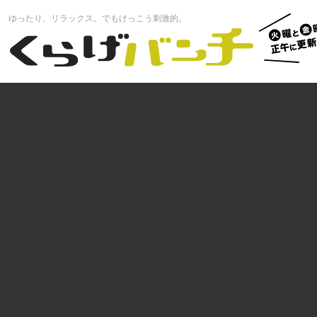
火曜と
ゆったり、リラックス。でもけっこう刺激的。
曜正午
くらげバンチ
更新中