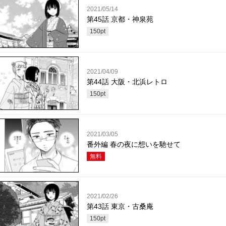
2021/05/14
第45話 京都・神泉苑
150
pt
2021/04/09
第44話 大阪・北浜レトロ
150
pt
2021/03/05
番外編 春の夜に想いを馳せて
無料
2021/02/26
第43話 東京・古桑庵
150
pt