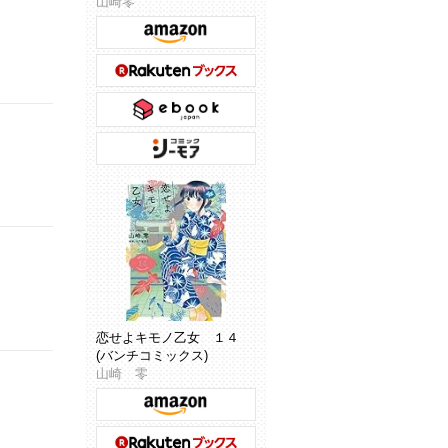
山崎零
恋せよキモノ乙女 １４
(バンチコミックス)
山崎 零