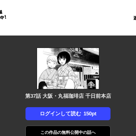
金
に
！
第37話 大阪・丸福珈琲店 千日前本店
150pt
ログインして読む
この作品の
無料公開中の話へ