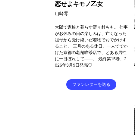
恋せよキモノ乙女
山崎零
大阪で家族と暮らす野々村もも。 仕事
がお休みの日の楽しみは、亡くなった
祖母から受け継いだ着物でおでかけす
ること。 三月のある休日、一人ででか
けた京都の老舗喫茶店で、とある男性
に一目ぼれして――。 最終第15巻、2
026年3月9日発売♡
ファンレターを送る