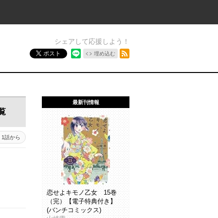
シェアして応援しよう！
RSSフィード
ポスト
埋め込む
最新刊情報
覧
1話から
恋せよキモノ乙女 15巻
（完）【電子特典付き】
(バンチコミックス)