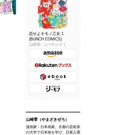
恋せよキモノ乙女 1
(BUNCH COMICS)
山崎零, コバヤシクミ
山崎零（やまざきぜろ）
漫画家・日本画家。京都の芸術系
の大学で日本画を学び、日展入選