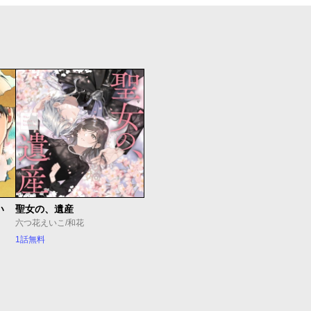
い
聖女の、遺産
六つ花えいこ/和花
1話無料