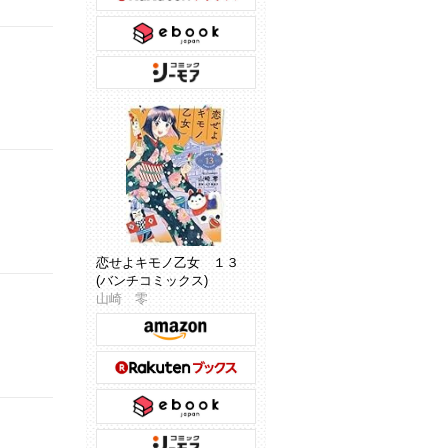
恋せよキモノ乙女 １３
(バンチコミックス)
山崎 零