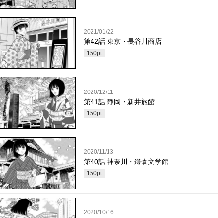
2021/01/22
第42話 東京・長谷川商店
150
pt
2020/12/11
第41話 静岡・新井旅館
150
pt
2020/11/13
第40話 神奈川・鎌倉文学館
150
pt
2020/10/16