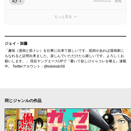
1
2020/11/12
通報
もっと見る
ジェイ・加藤
「趣味（漫画と筋トレ）を仕事に出来て嬉しいです。筋肉があれば漫画家に
もなれると証明出来ました。楽しんでいただけたら嬉しいです。よろしくお
願いします。」 現在ヤングエースUPで『書いて欲しけりゃコレを喰え』連載
中。 Twitterアカウント：@katokato58
同じジャンルの作品