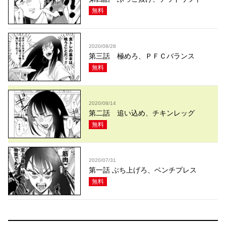
無料
2020/08/28
第三話 極めろ、ＰＦＣバランス
無料
2020/08/14
第二話 追い込め、チキンレッグ
無料
2020/07/31
第一話 ぶち上げろ、ベンチプレス
無料