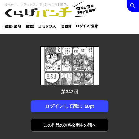
検索
火曜と
ゆったり、リラックス。でもけっこう刺激的。
くらげバンチ
金曜正
ログイン /
午に更
登録
新中！
連載/読
履
コミック
漫画
切
歴
ス
賞
第347回
ログインして読む
50pt
この作品の
無料公開中の話へ