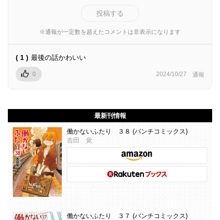
投稿する
※通報が一定数を超えたコメントは非表示になります
( 1 )
最後の話かわいい
0
2024/10/27
通報
最新刊情報
働かないふたり ３８ (バンチコミックス)
吉田 覚
働かないふたり ３７ (バンチコミックス)