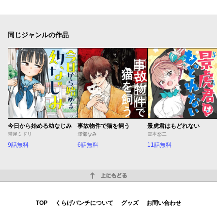
同じジャンルの作品
今日から始める幼なじみ
事故物件で猫を飼う
景虎君はもどれない
帯屋ミドリ
澤部なみ
雪本愁二
9話無料
6話無料
11話無料
上にもどる
TOP
くらげバンチについて
グッズ
お問い合わせ