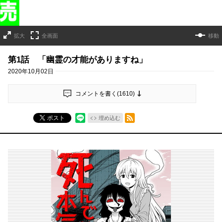
拡大
全画面
移動
第1話 「幽霊の才能がありますね」
2020年10月02日
コメントを書く(
1610
)
RSSフィード
ポスト
埋め込む