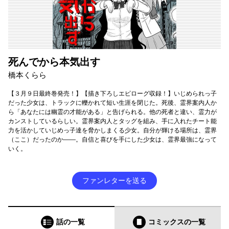
死んでから本気出す
橋本くらら
【３月９日最終巻発売！】【描き下ろしエピローグ収録！】いじめられっ子
だった少女は、トラックに轢かれて短い生涯を閉じた。死後、霊界案内人か
ら「あなたには幽霊の才能がある」と告げられる。他の死者と違い、霊力が
カンストしているらしい。霊界案内人とタッグを組み、手に入れたチート能
力を活かしていじめっ子達を脅かしまくる少女。自分が輝ける場所は、霊界
（ここ）だったのか――。自信と喜びを手にした少女は、霊界最強になって
いく。
ファンレターを送る
話の一覧
コミックス
の一覧