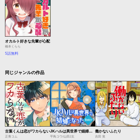
オカルト好きな先輩が心配
橋本くらら
5話無料
同じジャンルの作品
古葉くんは恋がワカらない
JKハルは異世界で娼婦になった Winter
働かないふたり
正青コム
平鳥コウ/山田J太
吉田 覚