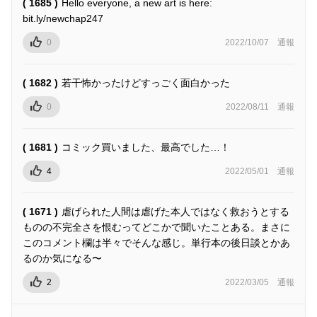
( 1685 )
Hello everyone, a new art is here:
bit.ly/newchap247
0
2022/10/07
通報
( 1682 )
若干怖かったけどすっごく面白かった
0
2022/08/11
通報
( 1681 )
コミック買いました、最高でした…！
4
2022/05/01
通報
( 1671 )
虐げられた人間は虐げた本人ではなく救おうとする
ものの不完全さを恨むってどこかで聞いたことある。まさに
このコメント欄は半々でそんな感じ。単行本の後日談とかあ
るのか気になる〜
2
2022/03/05
通報