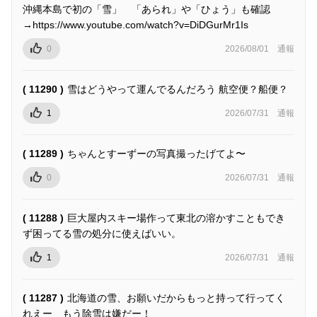
沖縄本島で初の「雪」 「あられ」や「ひょう」も確認
→https://www.youtube.com/watch?v=DiDGurMr1Is
0
2026/08/01
通報
( 11290 )
雪はどうやって運んでるんだろう 航空便？船便？
1
2026/07/31
通報
( 11289 )
ちゃんとすーずーの写真撮ったげてよ〜
0
2026/07/31
通報
( 11288 )
巨大屋内スキー場作って東北の溶かすこともでき
ず困ってる雪の処分に使えばいい。
1
2026/07/31
通報
( 11287 )
北海道の雪、お願いだからもっと持って行ってく
れえー もう除雪は嫌だー！