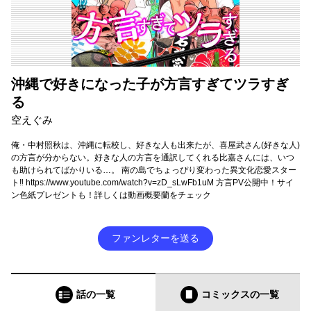
沖縄で好きになった子が方言すぎてツラすぎ
る
空えぐみ
俺・中村照秋は、沖縄に転校し、好きな人も出来たが、喜屋武さん(好きな人)
の方言が分からない。好きな人の方言を通訳してくれる比嘉さんには、いつ
も助けられてばかりいる…。 南の島でちょっぴり変わった異文化恋愛スター
ト‼ https://www.youtube.com/watch?v=zD_sLwFb1uM 方言PV公開中！サイ
ン色紙プレゼントも！詳しくは動画概要蘭をチェック
ファンレターを送る
話の一覧
コミックス
の一覧