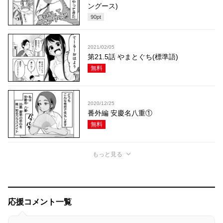
ングース)
90
pt
2021/02/05
第21.5話 やまとぐち(標準語)
無料
2020/12/25
番外編 安慶名八重①
無料
もっと見る
応援コメント一覧