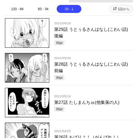
133 - 84
83 - 34
33 - 1
1話から
2021/06/18
第29話 うとぅるさんはなし(こわい話)
後編
90
pt
2021/05/28
第28話 うとぅるさんはなし(こわい話)
前編
90
pt
2021/05/14
第27話 たしまんちゅ(他集落の人)
90
pt
2021/04/23
第26話 ちばりよ！（がんばれ！）