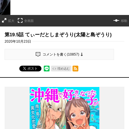
拡大
全画面
移動
第19.5話 てぃーだとしまぞうり(太陽と島ぞうり)
2020年10月23日
コメントを書く(
10857
)
RSSフィード
ポスト
埋め込む